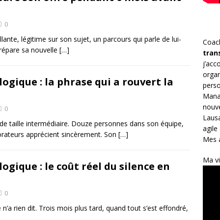
0
llante, légitime sur son sujet, un parcours qui parle de lui-
Coac
répare sa nouvelle
[…]
tran
j’ac
organ
ogique : la phrase qui a rouvert la
perso
Mana
nouve
0
Lausa
 de taille intermédiaire. Douze personnes dans son équipe,
agile
borateurs apprécient sincèrement. Son
[…]
Mes a
Ma vi
ogique : le coût réel du silence en
0
le n’a rien dit. Trois mois plus tard, quand tout s’est effondré,