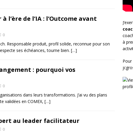
 à l’ère de l’IA : l’Outcome avant
J’exe
coac
0
coach
à pre
h. Responsable produit, profil solide, reconnue pour son
activ
respecte ses échéances, tourne bien.
[…]
Pour 
jcgr
hangement : pourquoi vos
0
nisations dans leurs transformations. J’ai vu des plans
oute validées en COMEX,
[…]
rt au leader facilitateur
0