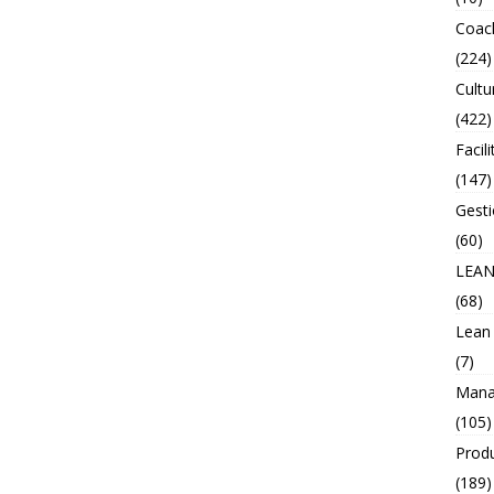
Coac
(224)
Cultu
(422)
Facili
(147)
Gesti
(60)
LEA
(68)
Lean
(7)
Mana
(105)
Prod
(189)