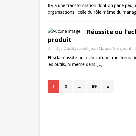
Il y a une transformation dont on parle peu, 
organisations : celle du rôle même du man
Réussite ou l’e
produit
jc-Qualitystreet (Jean Claude Grosjean)
Et si la réussite ou l’echec d’une transformat
les outils, ni même dans
[…]
1
2
…
69
»