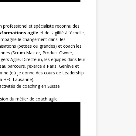
h
professionel et spécialiste reconnu des
sformations agile
et de l
‘agilité à l’échelle
,
compagne le changement dans les
isations (petites ou grandes) et coach les
nnes (
Scrum Master
,
Product Owner
,
gers Agile
, Directeur), les équipes dans leur
au parcours. J’exerce à Paris, Genève et
nne (où je donne des cours de Leadership
 à HEC Lausanne).
ctivités de coaching en Suisse
sion du métier de coach agile: