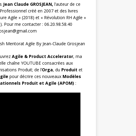
s
Jean Claude GROSJEAN,
l’auteur de ce
Professionnel créé en 2007 et des livres
ture Agile
» (2018) et «
Révolution RH Agile
»
). Pour me contacter : 06.20.98.58.40
rosjean@gmail.com
uvrez
Agile & Product Accelerator
, ma
elle chaîne YOUTUBE consacrées aux
isations Produit; de l’
Orga
, du
Produit
et
gile
pour décrire ces nouveaux
Modèles
ationnels Produit et Agile (APOM)
: