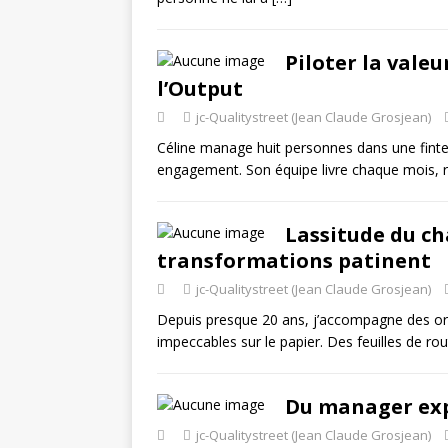
Piloter la valeur
l’Output
jc-Qualitystreet (Jean Claude Grosjean)
Céline manage huit personnes dans une fintec
engagement. Son équipe livre chaque mois, 
Lassitude du c
transformations patinent
jc-Qualitystreet (Jean Claude Grosjean)
Depuis presque 20 ans, j’accompagne des orga
impeccables sur le papier. Des feuilles de r
Du manager expe
jc-Qualitystreet (Jean Claude Grosjean)