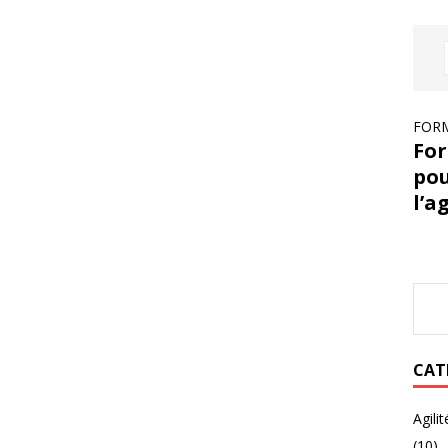
FORM
For
pou
l’a
CAT
Agili
(10)