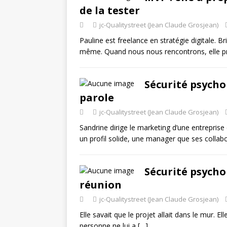
de la tester
jc-Qualitystreet (Jean Claude Grosjean)
Pauline est freelance en stratégie digitale. Bri
même. Quand nous nous rencontrons, elle p
Sécurité psychol
parole
jc-Qualitystreet (Jean Claude Grosjean)
Sandrine dirige le marketing d’une entreprise
un profil solide, une manager que ses colla
Sécurité psychol
réunion
jc-Qualitystreet (Jean Claude Grosjean)
Elle savait que le projet allait dans le mur. El
personne ne lui a
[…]