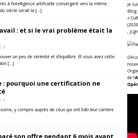
rés à l’intelligence artificielle convergent vers la même
Je sui
du siècle serait la
[…]
Blog 
«
Cul
(2020
vail : et si le vrai problème était la
,
jcg
0
trouver un peu de sérénité et d’équilibre. Et vous avez cette
Déco
atin
[…]
nouv
Organ
de l’
A
 : pourquoi une certification ne
Opér
té
0
ssume, y compris auprès de ceux qui ont bâti leur carrière
éparé son offre pendant 6 mois avant