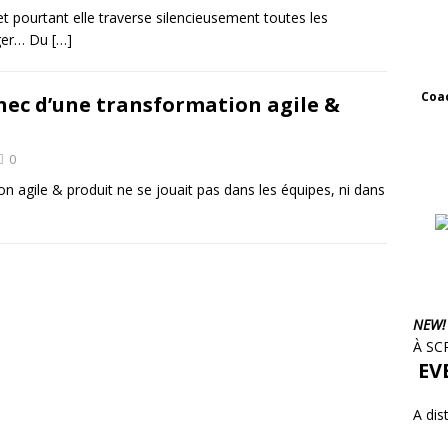
et pourtant elle traverse silencieusement toutes les
ager… Du
[…]
Coac
chec d’une transformation agile &
0
ion agile & produit ne se jouait pas dans les équipes, ni dans
NEW!
À SC
EVE
A dis