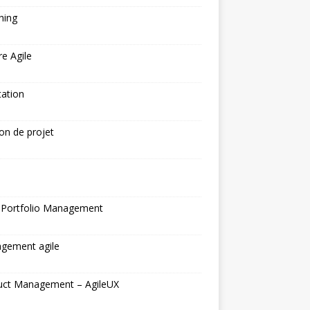
hing
re Agile
tation
on de projet
N
 Portfolio Management
gement agile
uct Management – AgileUX