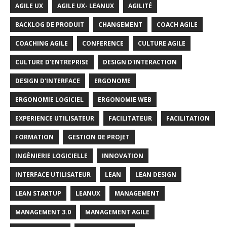
AGILE UX
AGILE UX- LEANUX
AGILITÉ
BACKLOG DE PRODUIT
CHANGEMENT
COACH AGILE
COACHING AGILE
CONFERENCE
CULTURE AGILE
CULTURE D'ENTREPRISE
DESIGN D'INTERACTION
DESIGN D'INTERFACE
ERGONOME
ERGONOMIE LOGICIEL
ERGONOMIE WEB
EXPERIENCE UTILISATEUR
FACILITATEUR
FACILITATION
FORMATION
GESTION DE PROJET
INGÈNIERIE LOGICIELLE
INNOVATION
INTERFACE UTILISATEUR
LEAN
LEAN DESIGN
LEAN STARTUP
LEANUX
MANAGEMENT
MANAGEMENT 3.0
MANAGEMENT AGILE