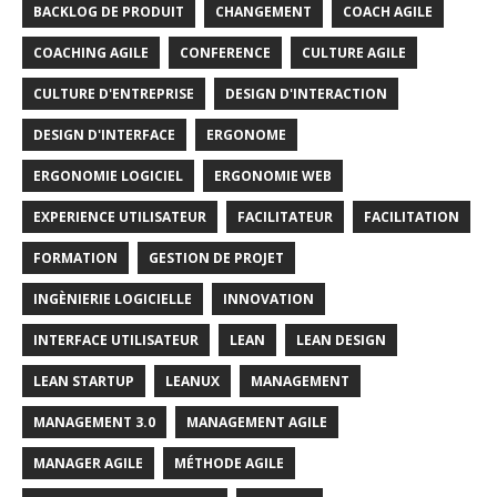
BACKLOG DE PRODUIT
CHANGEMENT
COACH AGILE
COACHING AGILE
CONFERENCE
CULTURE AGILE
CULTURE D'ENTREPRISE
DESIGN D'INTERACTION
DESIGN D'INTERFACE
ERGONOME
ERGONOMIE LOGICIEL
ERGONOMIE WEB
EXPERIENCE UTILISATEUR
FACILITATEUR
FACILITATION
FORMATION
GESTION DE PROJET
INGÈNIERIE LOGICIELLE
INNOVATION
INTERFACE UTILISATEUR
LEAN
LEAN DESIGN
LEAN STARTUP
LEANUX
MANAGEMENT
MANAGEMENT 3.0
MANAGEMENT AGILE
MANAGER AGILE
MÉTHODE AGILE