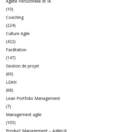
Agilité Personnelle et IA
(10)
Coaching
(224)
Culture Agile
(422)
Facilitation
(147)
Gestion de projet
(60)
LEAN
(68)
Lean Portfolio Management
(7)
Management agile
(105)
Product Management – AgileUX