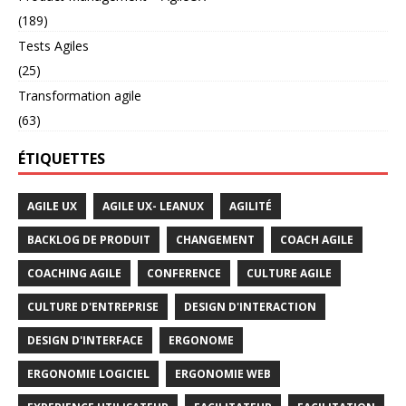
(189)
Tests Agiles
(25)
Transformation agile
(63)
ÉTIQUETTES
AGILE UX
AGILE UX- LEANUX
AGILITÉ
BACKLOG DE PRODUIT
CHANGEMENT
COACH AGILE
COACHING AGILE
CONFERENCE
CULTURE AGILE
CULTURE D'ENTREPRISE
DESIGN D'INTERACTION
DESIGN D'INTERFACE
ERGONOME
ERGONOMIE LOGICIEL
ERGONOMIE WEB