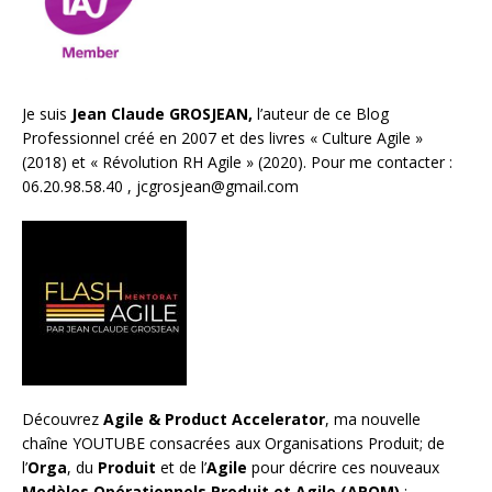
Je suis
Jean Claude GROSJEAN,
l’auteur de ce Blog
Professionnel créé en 2007 et des livres «
Culture Agile
»
(2018) et «
Révolution RH Agile
» (2020). Pour me contacter :
06.20.98.58.40 ,
jcgrosjean@gmail.com
Découvrez
Agile & Product Accelerator
, ma nouvelle
chaîne YOUTUBE consacrées aux Organisations Produit; de
l’
Orga
, du
Produit
et de l’
Agile
pour décrire ces nouveaux
Modèles Opérationnels Produit et Agile (APOM)
: