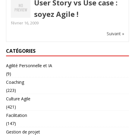
User Story vs Use case :
soyez Agile !
février 16, 2009
Suivant »
CATÉGORIES
Agilité Personnelle et IA
(9)
Coaching
(223)
Culture Agile
(421)
Facilitation
(147)
Gestion de projet