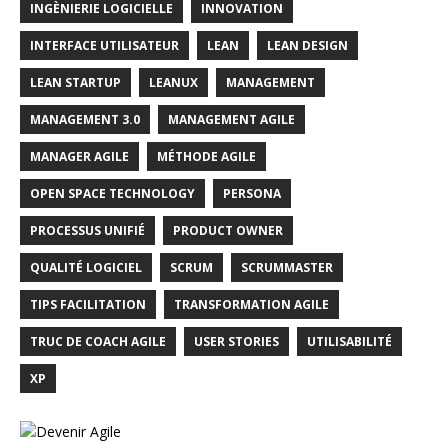
INGÈNIERIE LOGICIELLE
INNOVATION
INTERFACE UTILISATEUR
LEAN
LEAN DESIGN
LEAN STARTUP
LEANUX
MANAGEMENT
MANAGEMENT 3.0
MANAGEMENT AGILE
MANAGER AGILE
MÉTHODE AGILE
OPEN SPACE TECHNOLOGY
PERSONA
PROCESSUS UNIFIÉ
PRODUCT OWNER
QUALITÉ LOGICIEL
SCRUM
SCRUMMASTER
TIPS FACILITATION
TRANSFORMATION AGILE
TRUC DE COACH AGILE
USER STORIES
UTILISABILITÉ
XP