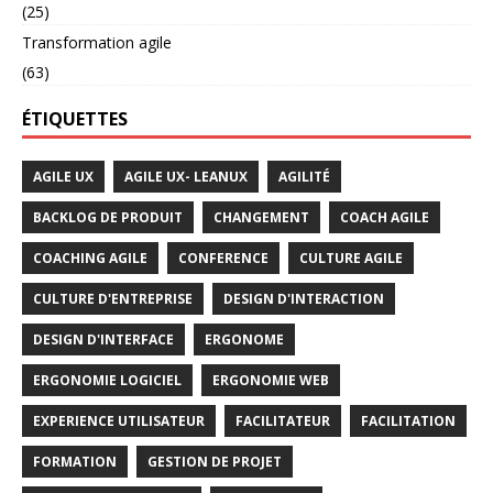
(25)
Transformation agile
(63)
ÉTIQUETTES
AGILE UX
AGILE UX- LEANUX
AGILITÉ
BACKLOG DE PRODUIT
CHANGEMENT
COACH AGILE
COACHING AGILE
CONFERENCE
CULTURE AGILE
CULTURE D'ENTREPRISE
DESIGN D'INTERACTION
DESIGN D'INTERFACE
ERGONOME
ERGONOMIE LOGICIEL
ERGONOMIE WEB
EXPERIENCE UTILISATEUR
FACILITATEUR
FACILITATION
FORMATION
GESTION DE PROJET