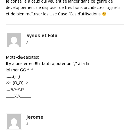
Je conseille à ceux qui veulent se lancer dans ce genre de
développement de disposer de très bons architectes logiciels
et de bien maîtriser les Use Case (Cas d’utilisations
Synok et Fola
À
Mots-cl&eacutes:
Il y a une erreur!!! il faut rajouter un ";" à la fin
lol mdr GG ^_^
…….()_()
>>–(O_O)–>
….<(//-\\)>
_____v_v______
Jerome
À