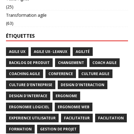
(25)
Transformation agile
(63)
ÉTIQUETTES
AGILE UX
AGILE UX- LEANUX
AGILITÉ
BACKLOG DE PRODUIT
CHANGEMENT
COACH AGILE
COACHING AGILE
CONFERENCE
CULTURE AGILE
CULTURE D'ENTREPRISE
DESIGN D'INTERACTION
DESIGN D'INTERFACE
ERGONOME
ERGONOMIE LOGICIEL
ERGONOMIE WEB
EXPERIENCE UTILISATEUR
FACILITATEUR
FACILITATION
FORMATION
GESTION DE PROJET