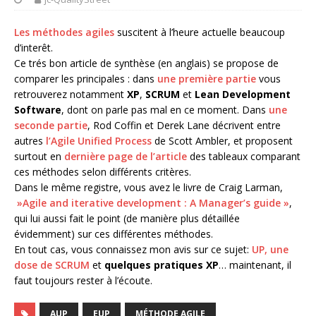
Les méthodes agiles
suscitent à l’heure actuelle beaucoup
d’interêt.
Ce trés bon article de synthèse (en anglais) se propose de
comparer les principales : dans
une première partie
vous
retrouverez notamment
XP
,
SCRUM
et
Lean Development
Software
, dont on parle pas mal en ce moment. Dans
une
seconde partie
, Rod Coffin et Derek Lane décrivent entre
autres
l’Agile Unified Process
de Scott Ambler, et proposent
surtout en
dernière page de l’article
des tableaux comparant
ces méthodes selon différents critères.
Dans le même registre, vous avez le livre de Craig Larman,
»Agile and iterative development : A Manager’s guide »
,
qui lui aussi fait le point (de manière plus détaillée
évidemment) sur ces différentes méthodes.
En tout cas, vous connaissez mon avis sur ce sujet:
UP, une
dose de SCRUM
et
quelques pratiques XP
… maintenant, il
faut toujours rester à l’écoute.
AUP
EUP
MÉTHODE AGILE