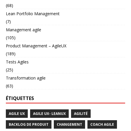
(68)
Lean Portfolio Management
(7)
Management agile
(105)
Product Management – AgileUX
(189)
Tests Agiles
(25)
Transformation agile
(63)
ÉTIQUETTES
AGILE UX
AGILE UX- LEANUX
AGILITÉ
BACKLOG DE PRODUIT
CHANGEMENT
COACH AGILE