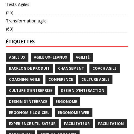
Tests Agiles
(25)
Transformation agile
(63)
ÉTIQUETTES
AGILE UX
AGILE UX- LEANUX
AGILITÉ
BACKLOG DE PRODUIT
CHANGEMENT
COACH AGILE
COACHING AGILE
CONFERENCE
CULTURE AGILE
CULTURE D'ENTREPRISE
DESIGN D'INTERACTION
DESIGN D'INTERFACE
ERGONOME
ERGONOMIE LOGICIEL
ERGONOMIE WEB
EXPERIENCE UTILISATEUR
FACILITATEUR
FACILITATION