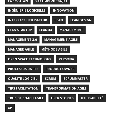
FORMATION
GESTION DE PROJET
INGÈNIERIE LOGICIELLE
INNOVATION
INTERFACE UTILISATEUR
LEAN
LEAN DESIGN
LEAN STARTUP
LEANUX
MANAGEMENT
MANAGEMENT 3.0
MANAGEMENT AGILE
MANAGER AGILE
MÉTHODE AGILE
OPEN SPACE TECHNOLOGY
PERSONA
PROCESSUS UNIFIÉ
PRODUCT OWNER
QUALITÉ LOGICIEL
SCRUM
SCRUMMASTER
TIPS FACILITATION
TRANSFORMATION AGILE
TRUC DE COACH AGILE
USER STORIES
UTILISABILITÉ
XP