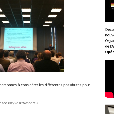
Déco
nouv
Organ
de l’
A
Opér
e
 personnes à considérer les différentes possibilités pour
re sensory instruments »