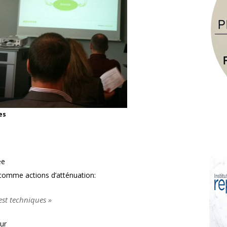
es
ée
 comme actions d’atténuation:
est techniques »
eur