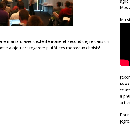
agile
Mes a
Ma vi
arène maniant avec dextérité ironie et second degré dans un
ose à ajouter : regarder plutôt ces morceaux choisis!
J’exe
coac
coach
à pre
activ
Pour 
jcgr