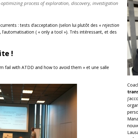
-optimizing process of exploration, discovery, investigation
currents : tests d’acceptation (selon lui plutôt des «
rejection
 l’automatisation ( « only a tool »). Trés intéressant, et des
te !
m fail with ATDD and how to avoid them » et une salle
Coac
tran
j’ac
organ
perso
Mana
nouve
Lausa