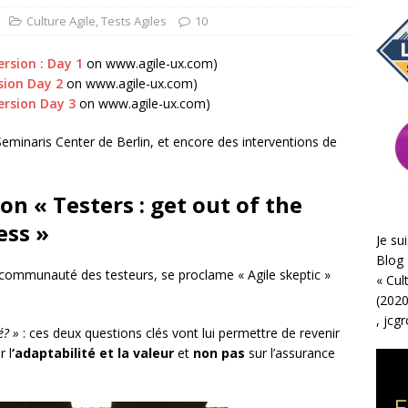
Culture Agile
,
Tests Agiles
10
ersion : Day 1
on www.agile-ux.com)
rsion Day 2
on www.agile-ux.com)
version Day 3
on www.agile-ux.com)
minaris Center de Berlin, et encore des interventions de
ton
« Testers : get out of the
ess »
Je sui
Blog 
 communauté des testeurs, se proclame « Agile skeptic »
«
Cul
(2020
,
jcg
é? »
: ces deux questions clés vont lui permettre de revenir
r l
‘adaptabilité et la valeur
et
non pas
sur l’assurance