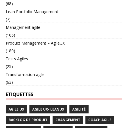
(68)
Lean Portfolio Management
(7)
Management agile
(105)
Product Management – AgileUX
(189)
Tests Agiles
(25)
Transformation agile
(63)
ÉTIQUETTES
AGILE UX
AGILE UX- LEANUX
AGILITÉ
BACKLOG DE PRODUIT
CHANGEMENT
COACH AGILE