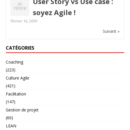
User Story vs Use case :
soyez Agile !
février 16, 2009
Suivant »
CATÉGORIES
Coaching
(223)
Culture Agile
(421)
Facilitation
(147)
Gestion de projet
(60)
LEAN