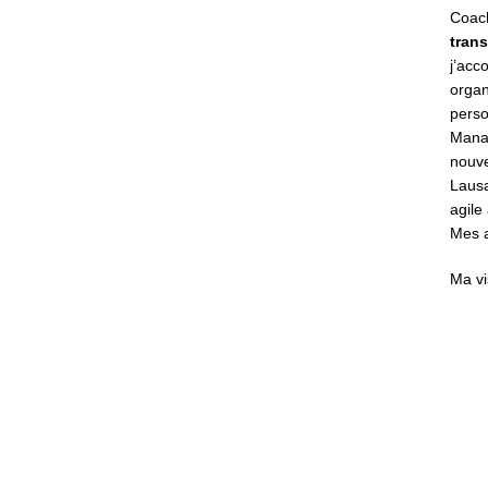
Coac
trans
j’ac
organ
perso
Manag
nouve
Lausa
agile
Mes a
Ma vi