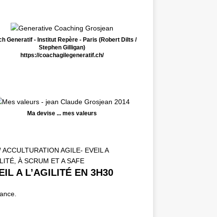
h Generatif - Institut Repère - Paris (Robert Dilts /
Stephen Gilligan)
https://coachagilegeneratif.ch/
Ma devise ... mes valeurs
!
ACCULTURATION AGILE- EVEIL A
ILITÉ, À SCRUM ET A SAFE
IL A L’AGILITÉ EN 3H30
tance.