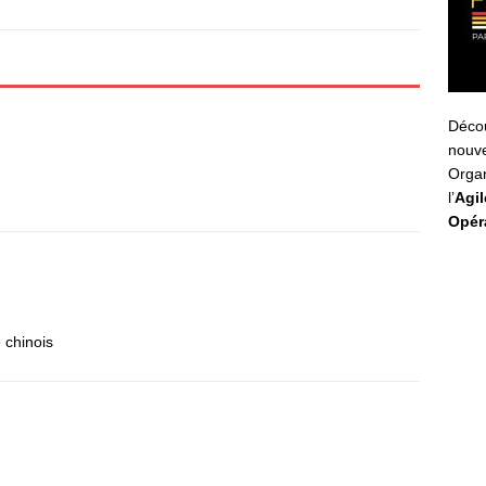
Déco
nouv
Organ
l’
Agil
Opér
 chinois