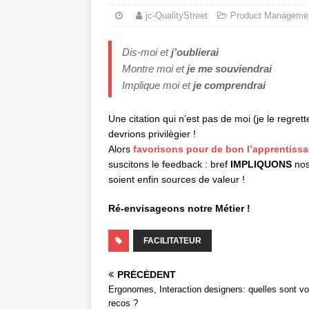
jc-QualityStreet
Product Managemen
Dis-moi et
j’oublierai
Montre moi et
je me souviendrai
Implique moi et
je comprendrai
Une citation qui n’est pas de moi (je le regre
devrions privilègier !
Alors
favorisons pour de bon l’apprentiss
suscitons le feedback : bref
IMPLIQUONS
nos
soient enfin sources de valeur !
Ré-envisageons notre Métier !
FACILITATEUR
PRÉCÉDENT
Ergonomes, Interaction designers: quelles sont v
recos ?