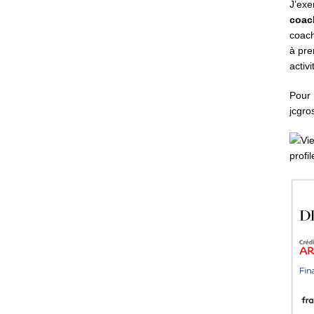
J’exe
coac
coach
à pre
activ
Pour 
jcgr