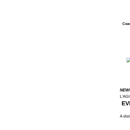
Coac
NEW
L’AG
EVE
A dis