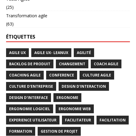
(25)
Transformation agile
(63)
ÉTIQUETTES
AGILE UX
AGILE UX- LEANUX
AGILITÉ
BACKLOG DE PRODUIT
CHANGEMENT
COACH AGILE
COACHING AGILE
CONFERENCE
CULTURE AGILE
CULTURE D'ENTREPRISE
DESIGN D'INTERACTION
DESIGN D'INTERFACE
ERGONOME
ERGONOMIE LOGICIEL
ERGONOMIE WEB
EXPERIENCE UTILISATEUR
FACILITATEUR
FACILITATION
FORMATION
GESTION DE PROJET