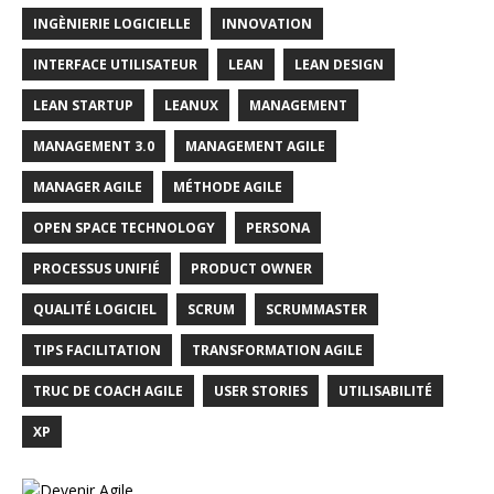
INGÈNIERIE LOGICIELLE
INNOVATION
INTERFACE UTILISATEUR
LEAN
LEAN DESIGN
LEAN STARTUP
LEANUX
MANAGEMENT
MANAGEMENT 3.0
MANAGEMENT AGILE
MANAGER AGILE
MÉTHODE AGILE
OPEN SPACE TECHNOLOGY
PERSONA
PROCESSUS UNIFIÉ
PRODUCT OWNER
QUALITÉ LOGICIEL
SCRUM
SCRUMMASTER
TIPS FACILITATION
TRANSFORMATION AGILE
TRUC DE COACH AGILE
USER STORIES
UTILISABILITÉ
XP