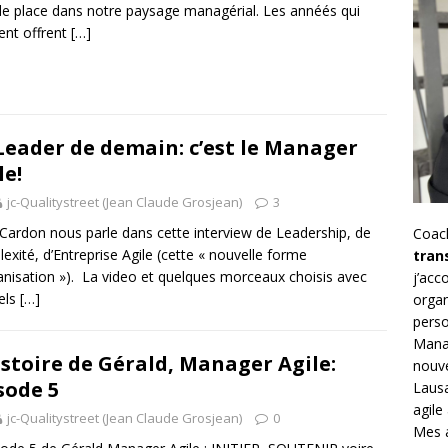
de place dans notre paysage managérial. Les annéés qui
ent offrent
[…]
Leader de demain: c’est le Manager
le!
jc-Qualitystreet (Jean Claude Grosjean)
3
 Cardon nous parle dans cette interview de Leadership, de
Coac
exité, d’Entreprise Agile (cette « nouvelle forme
tran
anisation »). La video et quelques morceaux choisis avec
j’ac
els
[…]
organ
perso
Mana
istoire de Gérald, Manager Agile:
nouve
sode 5
Lausa
agile
jc-Qualitystreet (Jean Claude Grosjean)
0
Mes a