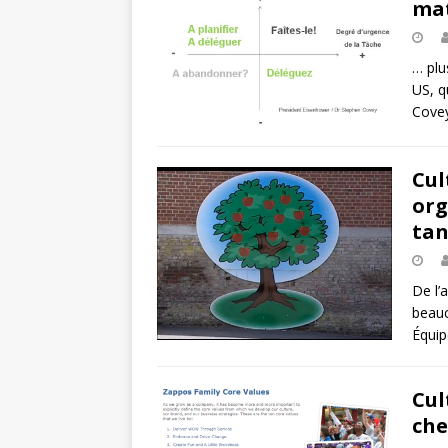
mat
… plu
US, q
Covey
Cul
org
tan
De l’
beauc
Équip
Cul
che