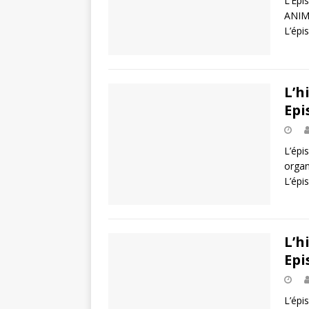
L’Épi
ANIME
L’épi
L’h
Epi
L’épi
organ
L’épi
L’h
Epi
L’épi