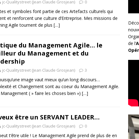
jc-Qualitystreet (Jean Claude Grosjean)
0
ites et symboles font partie de ces Artefacts culturels qui
trent et renforcent une culture d’Entreprise. Mes missions de
Déco
ing Agile tournent de plus
[…]
nouv
Organ
de l’
A
tique du Management Agile… le
Opér
lleur du Management et du
dership
jc-Qualitystreet (Jean Claude Grosjean)
3
puisqu’une image vaut mieux qu’un long discours…
exité et Changement sont au coeur du Management Agile.
 Management ( » faire les choses bien »)
[…]
veux être un SERVANT LEADER…
jc-Qualitystreet (Jean Claude Grosjean)
0
peut t’être utile ! Le Management Agile prend de plus de en