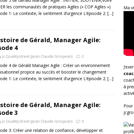
sode 5 de Gérald Manager Agile : INITIER, SOUTENIR,voire
R les communautés de pratiques Agiles (« COP Agiles »)
Ma vi
sode 1: Le contexte, le sentiment d’urgence L’épisode 2:
[…]
istoire de Gérald, Manager Agile:
sode 4
jc-Qualitystreet (Jean Claude Grosjean)
2
sode 4 de Gérald Manager Agile : Créer un environnement
J’exe
isationnel propice au succès et booster le changement
coac
sode 1: Le contexte, le sentiment d’urgence L’épisode 2:
[…]
coach
à pre
activ
istoire de Gérald, Manager Agile:
Pour 
sode 3
jcgr
jc-Qualitystreet (Jean Claude Grosjean)
0
sode 3: Créer une relation de confiance, développer et