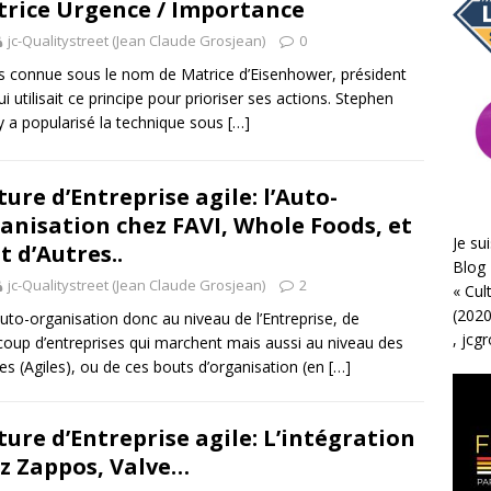
rice Urgence / Importance
jc-Qualitystreet (Jean Claude Grosjean)
0
s connue sous le nom de Matrice d’Eisenhower, président
ui utilisait ce principe pour prioriser ses actions. Stephen
 a popularisé la technique sous
[…]
ture d’Entreprise agile: l’Auto-
anisation chez FAVI, Whole Foods, et
Je sui
t d’Autres..
Blog 
jc-Qualitystreet (Jean Claude Grosjean)
2
«
Cul
(2020
auto-organisation donc au niveau de l’Entreprise, de
,
jcg
oup d’entreprises qui marchent mais aussi au niveau des
es (Agiles), ou de ces bouts d’organisation (en
[…]
ture d’Entreprise agile: L’intégration
z Zappos, Valve…