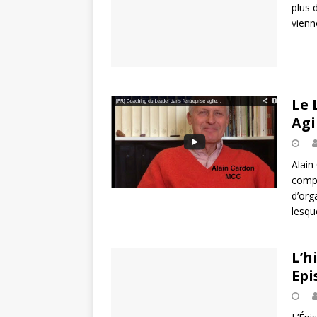
plus 
vienn
Le 
Agi
Alain
compl
d’org
lesqu
L’h
Epi