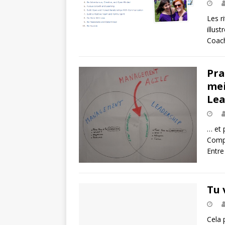
Les r
illus
Coach
Pra
mei
Lea
… et 
Compl
Entre
Tu 
Cela 