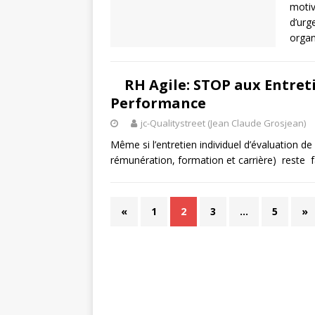
motiv
d’urg
orga
RH Agile: STOP aux Entret
Performance
jc-Qualitystreet (Jean Claude Grosjean)
Même si l’entretien individuel d’évaluation 
rémunération, formation et carrière) reste fac
«
1
2
3
…
5
»