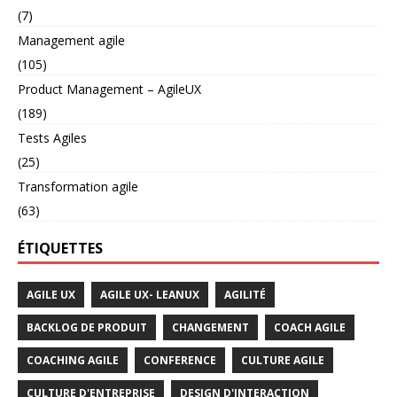
(7)
Management agile
(105)
Product Management – AgileUX
(189)
Tests Agiles
(25)
Transformation agile
(63)
ÉTIQUETTES
AGILE UX
AGILE UX- LEANUX
AGILITÉ
BACKLOG DE PRODUIT
CHANGEMENT
COACH AGILE
COACHING AGILE
CONFERENCE
CULTURE AGILE
CULTURE D'ENTREPRISE
DESIGN D'INTERACTION