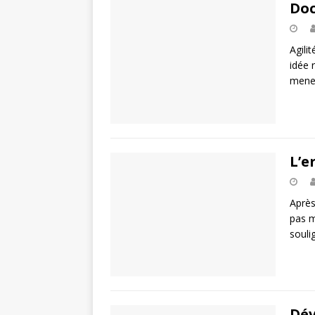
Doc
Agili
idée 
mene
L’e
Après
pas m
souli
Dév