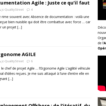
umentation Agile : Juste ce qu’il faut
jc-QualityStreet
4
té rime souvent avec Absence de documentation : voilà une
reçue bien nuisible qui doit être combattue avec force … car
r un projet
[…]
Déco
nouv
Organ
de l’
A
Opér
rgonome AGILE
jc-QualityStreet
6
 le chef de projet Agile … l’Ergonome Agile L’agilité véhicule
al d’idées reçues. Je me suis attaqué à l’une d’entre elle en
gnant
[…]
elopement Offshore : de l’itératif, du