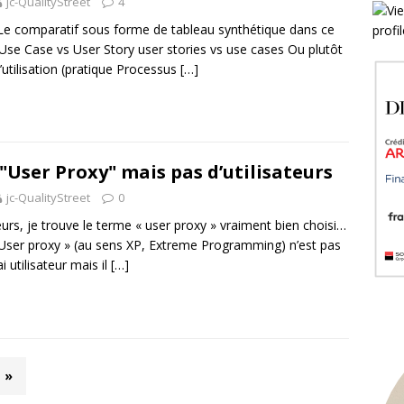
jc-QualityStreet
4
Le comparatif sous forme de tableau synthétique dans ce
t Use Case vs User Story user stories vs use cases Ou plutôt
’utilisation (pratique Processus
[…]
"User Proxy" mais pas d’utilisateurs
jc-QualityStreet
0
leurs, je trouve le terme « user proxy » vraiment bien choisi…
User proxy » (au sens XP, Extreme Programming) n’est pas
i utilisateur mais il
[…]
»