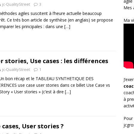
agile
jc-QualityStreet
3
Mes a
éthodes agiles suscitent à l’heure actuelle beaucoup
erêt. Ce trés bon article de synthèse (en anglais) se propose
Ma vi
mparer les principales : dans une
[…]
r stories, Use cases : les différences
jc-QualityStreet
1
 Un bon récap et le TABLEAU SYNTHETIQUE DES
J’exe
RENCES use case user stories dans ce billet Use Case vs
coac
Story « User stories » (c’est à dire
[…]
coach
à pre
activ
Pour 
 cases, User stories ?
jcgr