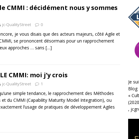
le CMMI : décidément nous y sommes
jc-QualityStreet
0
encore, je vous disais que des acteurs majeurs, côté Agile et
 CMMI, se prononcent désormais pour un rapprochement
deux approches … sans
[…]
LE CMMI: moi j’y crois
Je sui
jc-QualityStreet
1
Blog 
qu’une simple tendance, le rapprochement des Méthodes
«
Cul
s et du CMMI (Capability Maturity Model Integration), ou
(2020
exactement l’usage de pratiques de développement Agiles
,
jcg