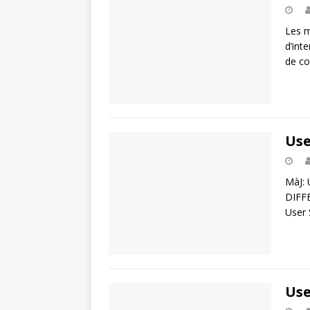
Les m
d’int
de co
Use
MàJ:
DIFFE
User 
Use