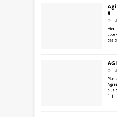
Agi
!!
Hier 
côté
des 
AGI
Plus 
Agile
plus 
[…]