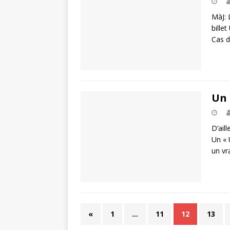
MàJ: 
bille
Cas d
Un 
D’ail
Un « 
un vra
«
1
…
11
12
13