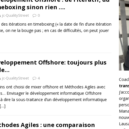
eboxing sinon rien ….
jc-QualityStreet
0
 des itérations en timeboxing (« la date de fin d’une itération
ixe, on ne la bouge pas ; en cas de difficultés, on peut jouer
eloppement Offshore: toujours plus
le…
jc-QualityStreet
4
Coac
tran
ins ont choisi de mixer offshore et Méthodes Agiles avec
j’ac
s… Envisager le développement informatique Offshore
organ
t à dire la sous-traitance d’un développement informatique
perso
[…]
Mana
nouve
Lausa
hodes Agiles : une comparaison