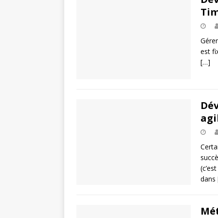
Tim
Gérer
est f
[…]
Dév
agi
Certa
succè
(c’es
dans
Mét