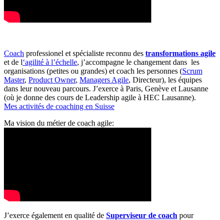
Coach
professionel et spécialiste reconnu des
transformations agile
et de l
‘agilité à l’échelle
, j’accompagne le changement dans les
organisations (petites ou grandes) et coach les personnes (
Scrum
Master
,
Product Owner
,
Managers Agile
, Directeur), les équipes
dans leur nouveau parcours. J’exerce à Paris, Genève et Lausanne
(où je donne des cours de Leadership agile à HEC Lausanne).
Mes activités de coaching en Suisse
Ma vision du métier de coach agile:
J’exerce également en qualité de
Superviseur
de coach
pour