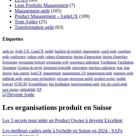
Lean Portfolio Management
(7)
Management agile
(105)
Product Management – AgileUX
(189)
Tests Agiles
(25)
Transformation agile
(63)
Étiquettes
agile ux
Agile UX- LeanUX
agilité
backlog de produit
changement
coach agile
coaching
agile
conference
culture agile
culture d'entreprise
design d'interaction
design d'interface
Ergonome
ergonomie logiciel
ergonomie web
experience utilisateur
Facilitateur
Facilitation
formation
Gestion de projet
ingènierie logicielle
innovation
interface utilisateur
lean
lean
design
lean startup
leanUX
management
management 3.0
management agile
manager agile
méthode agile
open space technology
persona
processus unifié
product owner
qualité
logiciel
SCRUM
ScrumMaster
tips facilitation
transformation agile
truc de coach agile
user stories
utilisabilité
XP
Les organisations produit en Suisse
Les 3 secrets pour aider un Product Owner à devenir Excellent
Les meilleurs cadres agile à l'echelle en Suisse en 2024 - SAFe