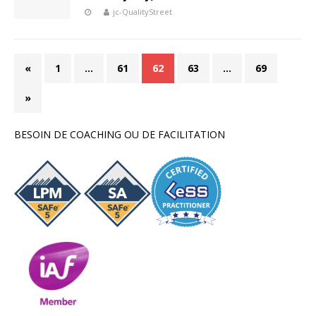
jc-QualityStreet
«
1
…
61
62
63
…
69
»
BESOIN DE COACHING OU DE FACILITATION