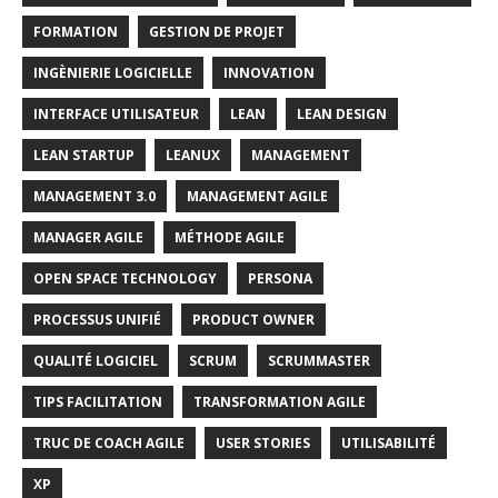
FORMATION
GESTION DE PROJET
INGÈNIERIE LOGICIELLE
INNOVATION
INTERFACE UTILISATEUR
LEAN
LEAN DESIGN
LEAN STARTUP
LEANUX
MANAGEMENT
MANAGEMENT 3.0
MANAGEMENT AGILE
MANAGER AGILE
MÉTHODE AGILE
OPEN SPACE TECHNOLOGY
PERSONA
PROCESSUS UNIFIÉ
PRODUCT OWNER
QUALITÉ LOGICIEL
SCRUM
SCRUMMASTER
TIPS FACILITATION
TRANSFORMATION AGILE
TRUC DE COACH AGILE
USER STORIES
UTILISABILITÉ
XP