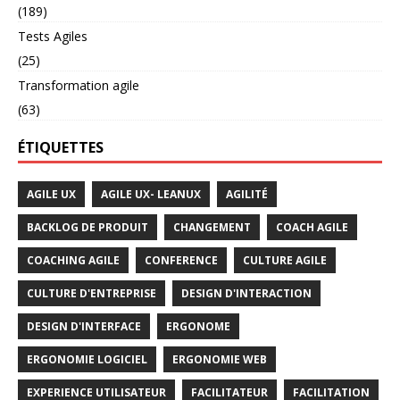
(189)
Tests Agiles
(25)
Transformation agile
(63)
ÉTIQUETTES
AGILE UX
AGILE UX- LEANUX
AGILITÉ
BACKLOG DE PRODUIT
CHANGEMENT
COACH AGILE
COACHING AGILE
CONFERENCE
CULTURE AGILE
CULTURE D'ENTREPRISE
DESIGN D'INTERACTION
DESIGN D'INTERFACE
ERGONOME
ERGONOMIE LOGICIEL
ERGONOMIE WEB
EXPERIENCE UTILISATEUR
FACILITATEUR
FACILITATION