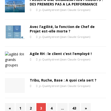
DES PREMIERS PAS A LA PERFORMANCE
jc-Qualitystreet (Jean Claude Grosjean)
Avec l’agilité, la fonction de Chef de
Projet est-elle morte ?
jc-Qualitystreet (Jean Claude Grosjean)
Agile RH : le client c’est l’employé !
jc-Qualitystreet (Jean Claude Grosjean)
Tribu, Ruche, Base : A quoi cela sert ?
jc-Qualitystreet (Jean Claude Grosjean)
«
1
2
3
4
…
43
»