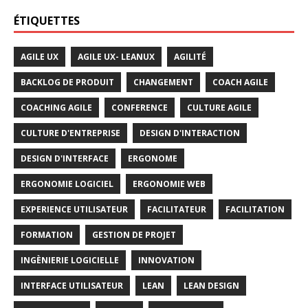
ÉTIQUETTES
AGILE UX
AGILE UX- LEANUX
AGILITÉ
BACKLOG DE PRODUIT
CHANGEMENT
COACH AGILE
COACHING AGILE
CONFERENCE
CULTURE AGILE
CULTURE D'ENTREPRISE
DESIGN D'INTERACTION
DESIGN D'INTERFACE
ERGONOME
ERGONOMIE LOGICIEL
ERGONOMIE WEB
EXPERIENCE UTILISATEUR
FACILITATEUR
FACILITATION
FORMATION
GESTION DE PROJET
INGÈNIERIE LOGICIELLE
INNOVATION
INTERFACE UTILISATEUR
LEAN
LEAN DESIGN