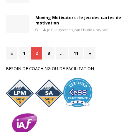
Moving Motivators : le jeu des cartes de
motivation
jc-Qualitystreet (Jean Claude Grosjean)
«
1
2
3
…
11
»
BESOIN DE COACHING OU DE FACILITATION