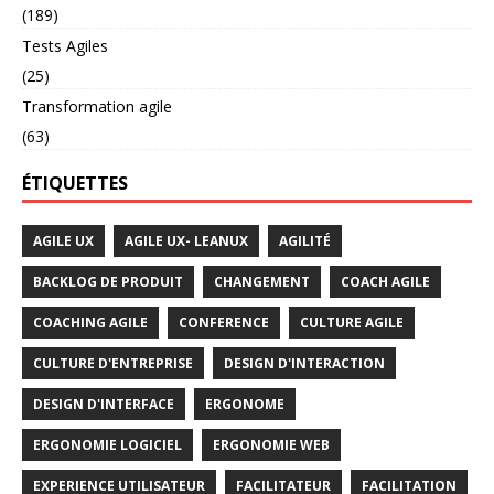
(189)
Tests Agiles
(25)
Transformation agile
(63)
ÉTIQUETTES
AGILE UX
AGILE UX- LEANUX
AGILITÉ
BACKLOG DE PRODUIT
CHANGEMENT
COACH AGILE
COACHING AGILE
CONFERENCE
CULTURE AGILE
CULTURE D'ENTREPRISE
DESIGN D'INTERACTION
DESIGN D'INTERFACE
ERGONOME
ERGONOMIE LOGICIEL
ERGONOMIE WEB
EXPERIENCE UTILISATEUR
FACILITATEUR
FACILITATION