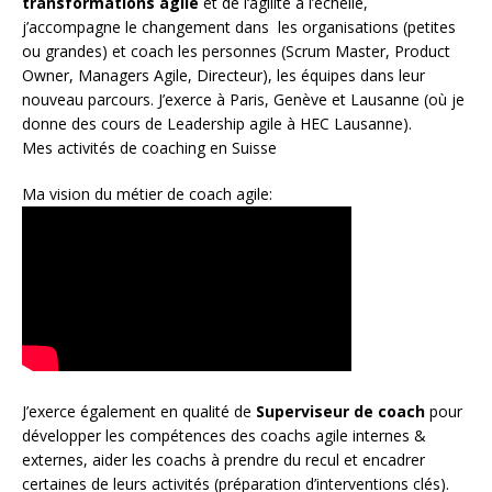
transformations agile
et de l
‘agilité à l’échelle
,
j’accompagne le changement dans les organisations (petites
ou grandes) et coach les personnes (
Scrum Master
,
Product
Owner
,
Managers Agile
, Directeur), les équipes dans leur
nouveau parcours. J’exerce à Paris, Genève et Lausanne (où je
donne des cours de Leadership agile à HEC Lausanne).
Mes activités de coaching en Suisse
Ma vision du métier de coach agile:
J’exerce également en qualité de
Superviseur
de coach
pour
développer les compétences des coachs agile internes &
externes, aider les coachs à prendre du recul et encadrer
certaines de leurs activités (préparation d’interventions clés).