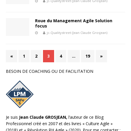
jc-Qualitystreet (Jean Claude Grosjean)
Roue du Management Agile Solution
focus
jc-Qualitystreet (Jean Claude Grosjean)
«
1
2
3
4
…
19
»
BESOIN DE COACHING OU DE FACILITATION
Je suis
Jean Claude GROSJEAN,
l’auteur de ce Blog
Professionnel créé en 2007 et des livres «
Culture Agile
»
(2018) et «
Révolution RH Agile
» (2020). Pour me contacter :