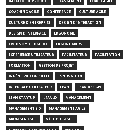
BACKLOG DE PRODUIT
CHANGEMENT
COACH AGILE
COACHING AGILE
CONFERENCE
CULTURE AGILE
CULTURE D'ENTREPRISE
DESIGN D'INTERACTION
DESIGN D'INTERFACE
ERGONOME
ERGONOMIE LOGICIEL
ERGONOMIE WEB
EXPERIENCE UTILISATEUR
FACILITATEUR
FACILITATION
FORMATION
GESTION DE PROJET
INGÈNIERIE LOGICIELLE
INNOVATION
INTERFACE UTILISATEUR
LEAN
LEAN DESIGN
LEAN STARTUP
LEANUX
MANAGEMENT
MANAGEMENT 3.0
MANAGEMENT AGILE
MANAGER AGILE
MÉTHODE AGILE
OPEN SPACE TECHNOLOGY
PERSONA