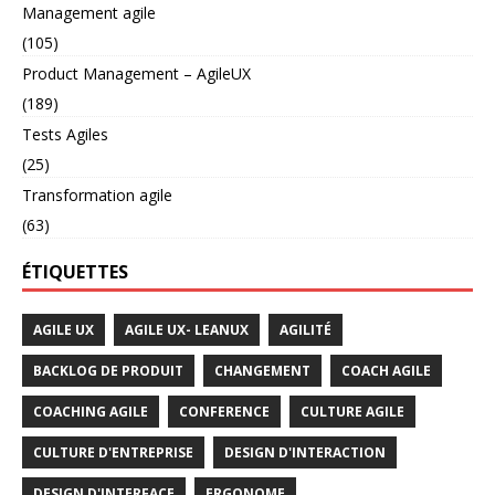
Management agile
(105)
Product Management – AgileUX
(189)
Tests Agiles
(25)
Transformation agile
(63)
ÉTIQUETTES
AGILE UX
AGILE UX- LEANUX
AGILITÉ
BACKLOG DE PRODUIT
CHANGEMENT
COACH AGILE
COACHING AGILE
CONFERENCE
CULTURE AGILE
CULTURE D'ENTREPRISE
DESIGN D'INTERACTION
DESIGN D'INTERFACE
ERGONOME