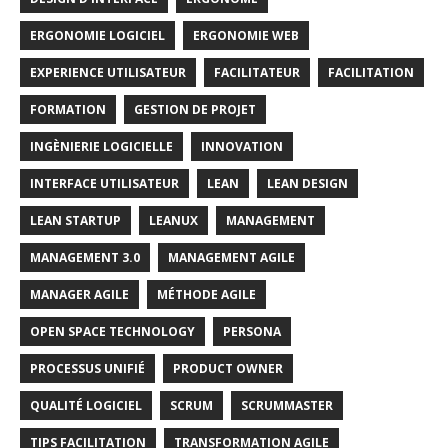
ERGONOMIE LOGICIEL
ERGONOMIE WEB
EXPERIENCE UTILISATEUR
FACILITATEUR
FACILITATION
FORMATION
GESTION DE PROJET
INGÈNIERIE LOGICIELLE
INNOVATION
INTERFACE UTILISATEUR
LEAN
LEAN DESIGN
LEAN STARTUP
LEANUX
MANAGEMENT
MANAGEMENT 3.0
MANAGEMENT AGILE
MANAGER AGILE
MÉTHODE AGILE
OPEN SPACE TECHNOLOGY
PERSONA
PROCESSUS UNIFIÉ
PRODUCT OWNER
QUALITÉ LOGICIEL
SCRUM
SCRUMMASTER
TIPS FACILITATION
TRANSFORMATION AGILE