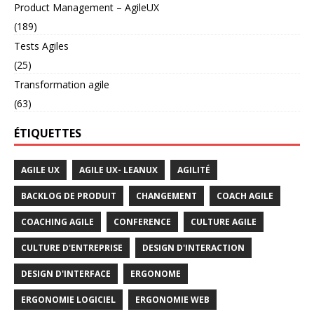
Product Management – AgileUX
(189)
Tests Agiles
(25)
Transformation agile
(63)
ÉTIQUETTES
AGILE UX
AGILE UX- LEANUX
AGILITÉ
BACKLOG DE PRODUIT
CHANGEMENT
COACH AGILE
COACHING AGILE
CONFERENCE
CULTURE AGILE
CULTURE D'ENTREPRISE
DESIGN D'INTERACTION
DESIGN D'INTERFACE
ERGONOME
ERGONOMIE LOGICIEL
ERGONOMIE WEB