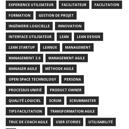
EXPERIENCE UTILISATEUR
FACILITATEUR
FACILITATION
FORMATION
GESTION DE PROJET
INGÈNIERIE LOGICIELLE
INNOVATION
INTERFACE UTILISATEUR
LEAN
LEAN DESIGN
LEAN STARTUP
LEANUX
MANAGEMENT
MANAGEMENT 3.0
MANAGEMENT AGILE
MANAGER AGILE
MÉTHODE AGILE
OPEN SPACE TECHNOLOGY
PERSONA
PROCESSUS UNIFIÉ
PRODUCT OWNER
QUALITÉ LOGICIEL
SCRUM
SCRUMMASTER
TIPS FACILITATION
TRANSFORMATION AGILE
TRUC DE COACH AGILE
USER STORIES
UTILISABILITÉ