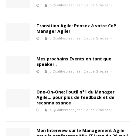
jc-Qualitystreet (Jean Claude Grosjean)
Transition Agile: Pensez à votre CoP
Manager Agile!
jc-Qualitystreet (Jean Claude Grosjean)
Mes prochains Events en tant que
Speaker..
jc-Qualitystreet (Jean Claude Grosjean)
One-On-One: l’outil n°1 du Manager
Agile… pour plus de feedback et de
reconnaissance
jc-Qualitystreet (Jean Claude Grosjean)
Mon Interview sur le Management Agile
pour la conference Mix-IT Lyon du 26 avril