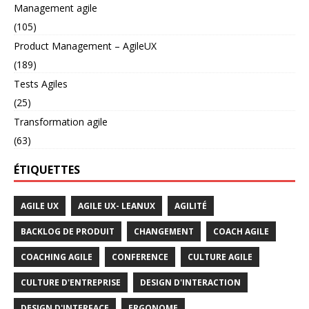
Management agile
(105)
Product Management – AgileUX
(189)
Tests Agiles
(25)
Transformation agile
(63)
ÉTIQUETTES
AGILE UX
AGILE UX- LEANUX
AGILITÉ
BACKLOG DE PRODUIT
CHANGEMENT
COACH AGILE
COACHING AGILE
CONFERENCE
CULTURE AGILE
CULTURE D'ENTREPRISE
DESIGN D'INTERACTION
DESIGN D'INTERFACE
ERGONOME