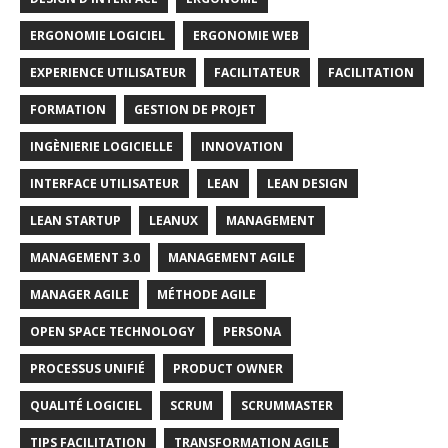
ERGONOMIE LOGICIEL
ERGONOMIE WEB
EXPERIENCE UTILISATEUR
FACILITATEUR
FACILITATION
FORMATION
GESTION DE PROJET
INGÈNIERIE LOGICIELLE
INNOVATION
INTERFACE UTILISATEUR
LEAN
LEAN DESIGN
LEAN STARTUP
LEANUX
MANAGEMENT
MANAGEMENT 3.0
MANAGEMENT AGILE
MANAGER AGILE
MÉTHODE AGILE
OPEN SPACE TECHNOLOGY
PERSONA
PROCESSUS UNIFIÉ
PRODUCT OWNER
QUALITÉ LOGICIEL
SCRUM
SCRUMMASTER
TIPS FACILITATION
TRANSFORMATION AGILE