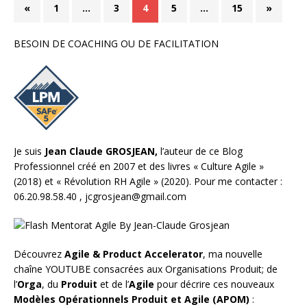
«
1
…
3
4
5
…
15
»
BESOIN DE COACHING OU DE FACILITATION
Je suis
Jean Claude GROSJEAN,
l’auteur de ce Blog
Professionnel créé en 2007 et des livres «
Culture Agile
»
(2018) et «
Révolution RH Agile
» (2020). Pour me contacter :
06.20.98.58.40 ,
jcgrosjean@gmail.com
Découvrez
Agile & Product Accelerator
, ma nouvelle
chaîne YOUTUBE consacrées aux Organisations Produit; de
l’
Orga
, du
Produit
et de l’
Agile
pour décrire ces nouveaux
Modèles Opérationnels Produit et Agile (APOM)
: