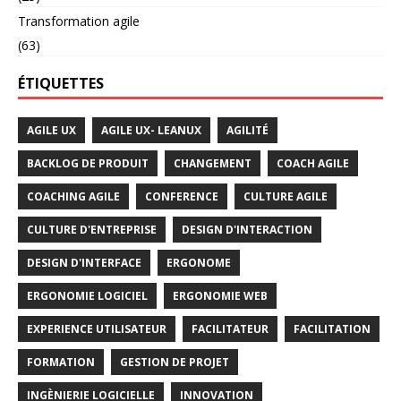
Transformation agile
(63)
ÉTIQUETTES
AGILE UX
AGILE UX- LEANUX
AGILITÉ
BACKLOG DE PRODUIT
CHANGEMENT
COACH AGILE
COACHING AGILE
CONFERENCE
CULTURE AGILE
CULTURE D'ENTREPRISE
DESIGN D'INTERACTION
DESIGN D'INTERFACE
ERGONOME
ERGONOMIE LOGICIEL
ERGONOMIE WEB
EXPERIENCE UTILISATEUR
FACILITATEUR
FACILITATION
FORMATION
GESTION DE PROJET
INGÈNIERIE LOGICIELLE
INNOVATION