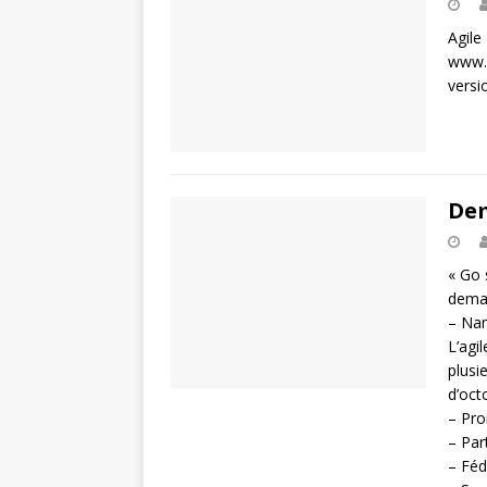
Agile
www.a
versi
Dem
« Go 
demai
– Nan
L’agi
plusi
d’oct
– Pro
– Par
– Féd