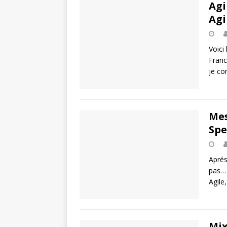
Agi
Agi
Voici
Franc
je co
Mes
Spe
Aprés
pas… 
Agile
Mix