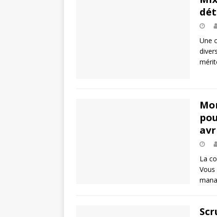
dét
Une c
diver
mérit
Mon
pou
avr
La co
Vous 
manag
Scr