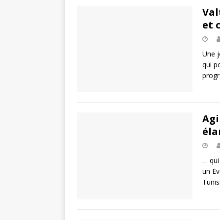
Val
et 
Une j
qui p
progr
Agi
éla
… qui
un Ev
Tunis