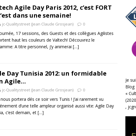
tech Agile Day Paris 2012, c’est FORT
c’est dans une semaine!
jc-Qualitystreet (Jean Claude Grosjean)
0
ournée, 17 sessions, des Guests et des collègues Agilistes
ortent haut les couleurs de Valtech! Découvrez le
amme: A titre personnel, j’y animerai
[…]
le Day Tunisia 2012: un formidable
Je sui
n Agile…
Blog 
jc-Qualitystreet (Jean Claude Grosjean)
0
«
Cul
 nous portera dés ce soir vers Tunis ! J’ai rarement vu
(2020
énement d’une telle ampleur organisé aussi vite: Agile Day
,
jcg
ia, c’est demain, et
[…]