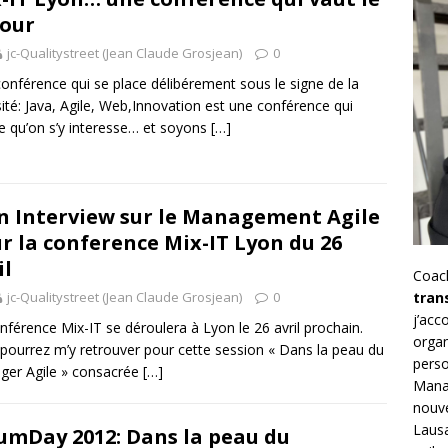
our
jc-Qualitystreet (Jean Claude Grosjean)
0
onférence qui se place délibérement sous le signe de la
sité: Java, Agile, Web,Innovation est une conférence qui
e qu’on s’y interesse… et soyons
[…]
 Interview sur le Management Agile
r la conference Mix-IT Lyon du 26
il
Coac
jc-Qualitystreet (Jean Claude Grosjean)
0
tran
j’ac
nférence Mix-IT se déroulera à Lyon le 26 avril prochain.
organ
pourrez m’y retrouver pour cette session « Dans la peau du
perso
er Agile » consacrée
[…]
Mana
nouve
Lausa
umDay 2012: Dans la peau du