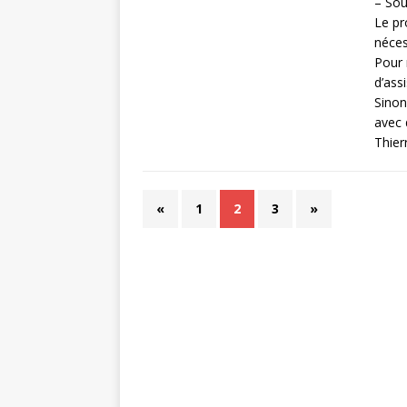
– Sou
Le pr
néces
Pour 
d’ass
Sinon
avec 
Thier
«
1
2
3
»