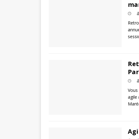
man
Retr
annue
sessi
Ret
Par
Vous 
agile
Mante
Agi