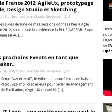
le France 2012: AgileUx, prototypage
le, Design Studio et Sketching
jc-Qualitystreet (Jean Claude Grosjean)
1
 les slides de l’une de mes sessions données hier à Agile
Déco
e 2012, sans doute la conférence la PLUS AGRÉABLE que
nouv
nnaisse! Au
[…]
Organ
de l’
A
Opér
 prochains Events en tant que
aker..
jc-Qualitystreet (Jean Claude Grosjean)
0
 ScrumDay et MixIT, le rythme des confrénces ne baisse
Retrouvez- moi ici et ailleurs pour parler de Management
, de Facilitation, d‘AgileUX / LeanUX,
[…]
-IT Lyon… une conférence qui vaut le