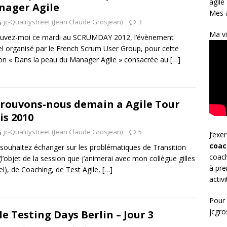
agile
ager Agile
Mes a
jc-Qualitystreet (Jean Claude Grosjean)
3
Ma vi
ouvez-moi ce mardi au SCRUMDAY 2012, l’évènement
l organisé par le French Scrum User Group, pour cette
on « Dans la peau du Manager Agile » consacrée au
[…]
rouvons-nous demain a Agile Tour
is 2010
jc-Qualitystreet (Jean Claude Grosjean)
5
J’exe
coac
souhaitez échanger sur les problématiques de Transition
coach
 (l’objet de la session que j’animerai avec mon collègue gilles
à pre
l), de Coaching, de Test Agile,
[…]
activ
Pour 
jcgr
le Testing Days Berlin – Jour 3