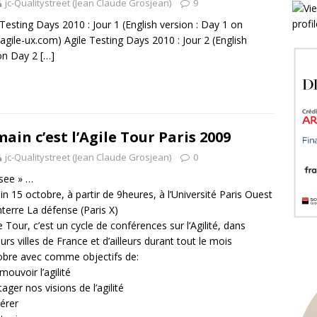
jc-Qualitystreet (Jean Claude Grosjean)
9
 Testing Days 2010 : Jour 1 (English version : Day 1 on
gile-ux.com) Agile Testing Days 2010 : Jour 2 (English
on Day 2
[…]
ain c’est l’Agile Tour Paris 2009
jc-Qualitystreet (Jean Claude Grosjean)
0
see » …
n 15 octobre, à partir de 9heures, à l’Université Paris Ouest
terre La défense (Paris X)
le Tour, c’est un cycle de conférences sur l’Agilité, dans
eurs villes de France et d’ailleurs durant tout le mois
obre avec comme objectifs de:
mouvoir l’agilité
tager nos visions de l’agilité
érer