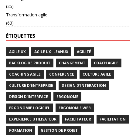
(25)
Transformation agile
(63)
ÉTIQUETTES
AGILE UX
AGILE UX- LEANUX
AGILITÉ
BACKLOG DE PRODUIT
CHANGEMENT
COACH AGILE
COACHING AGILE
CONFERENCE
CULTURE AGILE
CULTURE D'ENTREPRISE
DESIGN D'INTERACTION
DESIGN D'INTERFACE
ERGONOME
ERGONOMIE LOGICIEL
ERGONOMIE WEB
EXPERIENCE UTILISATEUR
FACILITATEUR
FACILITATION
FORMATION
GESTION DE PROJET