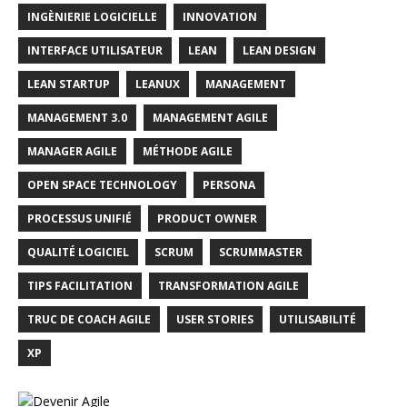
INGÈNIERIE LOGICIELLE
INNOVATION
INTERFACE UTILISATEUR
LEAN
LEAN DESIGN
LEAN STARTUP
LEANUX
MANAGEMENT
MANAGEMENT 3.0
MANAGEMENT AGILE
MANAGER AGILE
MÉTHODE AGILE
OPEN SPACE TECHNOLOGY
PERSONA
PROCESSUS UNIFIÉ
PRODUCT OWNER
QUALITÉ LOGICIEL
SCRUM
SCRUMMASTER
TIPS FACILITATION
TRANSFORMATION AGILE
TRUC DE COACH AGILE
USER STORIES
UTILISABILITÉ
XP