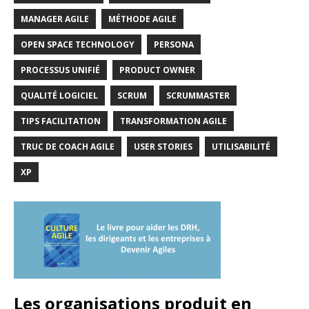
MANAGER AGILE
MÉTHODE AGILE
OPEN SPACE TECHNOLOGY
PERSONA
PROCESSUS UNIFIÉ
PRODUCT OWNER
QUALITÉ LOGICIEL
SCRUM
SCRUMMASTER
TIPS FACILITATION
TRANSFORMATION AGILE
TRUC DE COACH AGILE
USER STORIES
UTILISABILITÉ
XP
Les organisations produit en