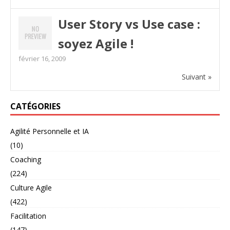
User Story vs Use case :
soyez Agile !
février 16, 2009
Suivant »
CATÉGORIES
Agilité Personnelle et IA
(10)
Coaching
(224)
Culture Agile
(422)
Facilitation
(147)