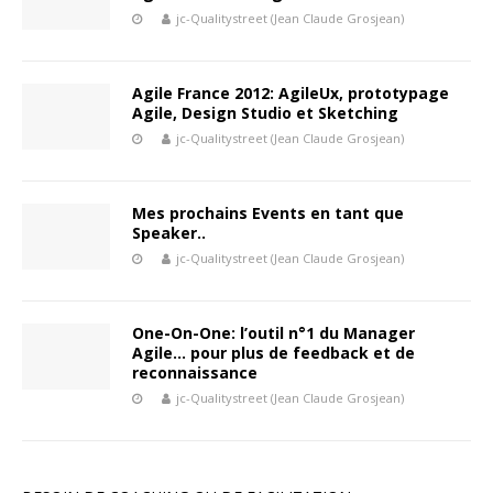
jc-Qualitystreet (Jean Claude Grosjean)
Agile France 2012: AgileUx, prototypage
Agile, Design Studio et Sketching
jc-Qualitystreet (Jean Claude Grosjean)
Mes prochains Events en tant que
Speaker..
jc-Qualitystreet (Jean Claude Grosjean)
One-On-One: l’outil n°1 du Manager
Agile… pour plus de feedback et de
reconnaissance
jc-Qualitystreet (Jean Claude Grosjean)