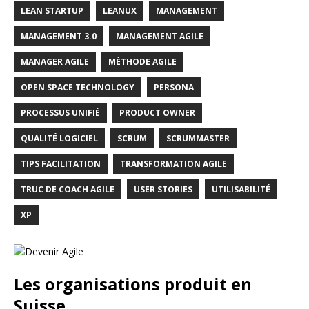
LEAN STARTUP
LEANUX
MANAGEMENT
MANAGEMENT 3.0
MANAGEMENT AGILE
MANAGER AGILE
MÉTHODE AGILE
OPEN SPACE TECHNOLOGY
PERSONA
PROCESSUS UNIFIÉ
PRODUCT OWNER
QUALITÉ LOGICIEL
SCRUM
SCRUMMASTER
TIPS FACILITATION
TRANSFORMATION AGILE
TRUC DE COACH AGILE
USER STORIES
UTILISABILITÉ
XP
Les organisations produit en
Suisse