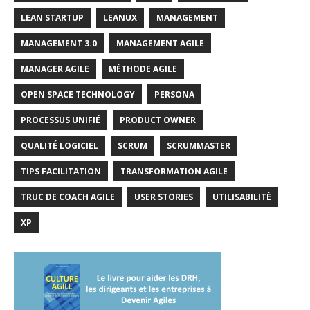
LEAN STARTUP
LEANUX
MANAGEMENT
MANAGEMENT 3.0
MANAGEMENT AGILE
MANAGER AGILE
MÉTHODE AGILE
OPEN SPACE TECHNOLOGY
PERSONA
PROCESSUS UNIFIÉ
PRODUCT OWNER
QUALITÉ LOGICIEL
SCRUM
SCRUMMASTER
TIPS FACILITATION
TRANSFORMATION AGILE
TRUC DE COACH AGILE
USER STORIES
UTILISABILITÉ
XP