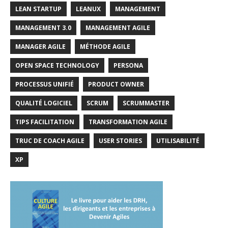
LEAN STARTUP
LEANUX
MANAGEMENT
MANAGEMENT 3.0
MANAGEMENT AGILE
MANAGER AGILE
MÉTHODE AGILE
OPEN SPACE TECHNOLOGY
PERSONA
PROCESSUS UNIFIÉ
PRODUCT OWNER
QUALITÉ LOGICIEL
SCRUM
SCRUMMASTER
TIPS FACILITATION
TRANSFORMATION AGILE
TRUC DE COACH AGILE
USER STORIES
UTILISABILITÉ
XP