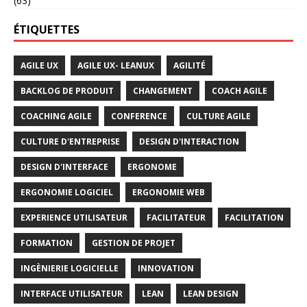
(63)
ÉTIQUETTES
AGILE UX
AGILE UX- LEANUX
AGILITÉ
BACKLOG DE PRODUIT
CHANGEMENT
COACH AGILE
COACHING AGILE
CONFERENCE
CULTURE AGILE
CULTURE D'ENTREPRISE
DESIGN D'INTERACTION
DESIGN D'INTERFACE
ERGONOME
ERGONOMIE LOGICIEL
ERGONOMIE WEB
EXPERIENCE UTILISATEUR
FACILITATEUR
FACILITATION
FORMATION
GESTION DE PROJET
INGÈNIERIE LOGICIELLE
INNOVATION
INTERFACE UTILISATEUR
LEAN
LEAN DESIGN