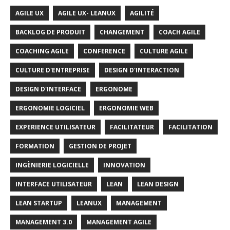
AGILE UX
AGILE UX- LEANUX
AGILITÉ
BACKLOG DE PRODUIT
CHANGEMENT
COACH AGILE
COACHING AGILE
CONFERENCE
CULTURE AGILE
CULTURE D'ENTREPRISE
DESIGN D'INTERACTION
DESIGN D'INTERFACE
ERGONOME
ERGONOMIE LOGICIEL
ERGONOMIE WEB
EXPERIENCE UTILISATEUR
FACILITATEUR
FACILITATION
FORMATION
GESTION DE PROJET
INGÈNIERIE LOGICIELLE
INNOVATION
INTERFACE UTILISATEUR
LEAN
LEAN DESIGN
LEAN STARTUP
LEANUX
MANAGEMENT
MANAGEMENT 3.0
MANAGEMENT AGILE