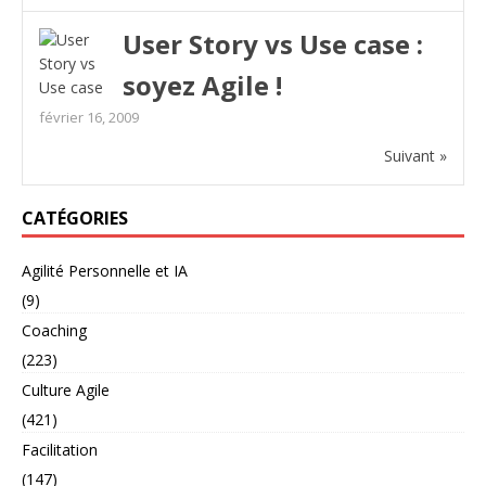
User Story vs Use case :
soyez Agile !
février 16, 2009
Suivant »
CATÉGORIES
Agilité Personnelle et IA
(9)
Coaching
(223)
Culture Agile
(421)
Facilitation
(147)