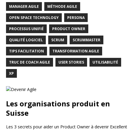
MANAGER AGILE
MÉTHODE AGILE
OPEN SPACE TECHNOLOGY
PERSONA
PROCESSUS UNIFIÉ
PRODUCT OWNER
QUALITÉ LOGICIEL
SCRUM
SCRUMMASTER
TIPS FACILITATION
TRANSFORMATION AGILE
TRUC DE COACH AGILE
USER STORIES
UTILISABILITÉ
XP
Les organisations produit en
Suisse
Les 3 secrets pour aider un Product Owner à devenir Excellent