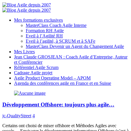
Mes formations exclusives
MasterClass Coach Agile Interne
Formation RH Agile
Eveil à l’Agilité RH
Eveil à l’agilité, à SCRUM et à SAFe
MasterClass Devenir un Agent du Changement Agile
Mes Livres
Jean Claude GROSJEAN : Coach Agile d’Entreprise, Auteur
et Conférencier
Référentiel Agile Scrum
Cadrage Agile projet
Agile Product Operating Model – APOM
Agenda des conférences agile en France et en Suisse
Développement Offshore: toujours plus agile…
jc-QualityStreet
4
Certains ont choisi de mixer offshore et Méthodes Agiles avec
succès… Envisager le développement informatique Offshore (c’est à