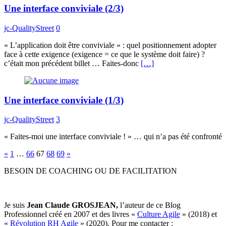
Une interface conviviale (2/3)
jc-QualityStreet
0
« L’application doit être conviviale » : quel positionnement adopter
face à cette exigence (exigence = ce que le système doit faire) ?
c’était mon précédent billet … Faites-donc
[…]
Une interface conviviale (1/3)
jc-QualityStreet
3
« Faites-moi une interface conviviale ! » … qui n’a pas été confronté
Navigation
«
1
…
66
67
68
69
»
des
BESOIN DE COACHING OU DE FACILITATION
articles
Je suis
Jean Claude GROSJEAN,
l’auteur de ce Blog
Professionnel créé en 2007 et des livres «
Culture Agile
» (2018) et
«
Révolution RH Agile
» (2020). Pour me contacter :