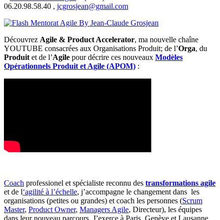
06.20.98.58.40 ,
jcgrosjean@gmail.com
Découvrez
Agile & Product Accelerator
, ma nouvelle chaîne
YOUTUBE consacrées aux Organisations Produit; de l’
Orga
, du
Produit
et de l’
Agile
pour décrire ces nouveaux
Modèles
Opérationnels Produit et Agile (APOM)
:
Coach
professionel et spécialiste reconnu des
transformations agile
et de l
‘agilité à l’échelle
, j’accompagne le changement dans les
organisations (petites ou grandes) et coach les personnes (
Scrum
Master
,
Product Owner
,
Managers Agile
, Directeur), les équipes
dans leur nouveau parcours. J’exerce à Paris, Genève et Lausanne