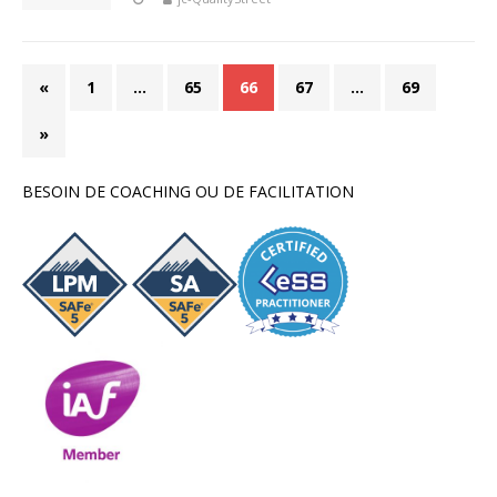
«
1
…
65
66
67
…
69
»
BESOIN DE COACHING OU DE FACILITATION