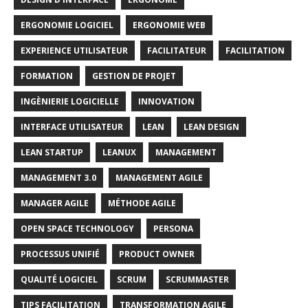
ERGONOMIE LOGICIEL
ERGONOMIE WEB
EXPERIENCE UTILISATEUR
FACILITATEUR
FACILITATION
FORMATION
GESTION DE PROJET
INGÈNIERIE LOGICIELLE
INNOVATION
INTERFACE UTILISATEUR
LEAN
LEAN DESIGN
LEAN STARTUP
LEANUX
MANAGEMENT
MANAGEMENT 3.0
MANAGEMENT AGILE
MANAGER AGILE
MÉTHODE AGILE
OPEN SPACE TECHNOLOGY
PERSONA
PROCESSUS UNIFIÉ
PRODUCT OWNER
QUALITÉ LOGICIEL
SCRUM
SCRUMMASTER
TIPS FACILITATION
TRANSFORMATION AGILE