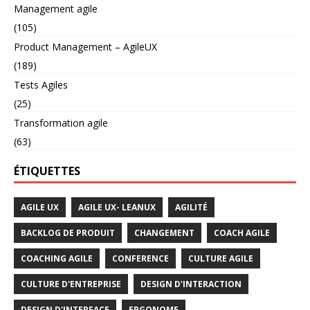
Management agile
(105)
Product Management – AgileUX
(189)
Tests Agiles
(25)
Transformation agile
(63)
ÉTIQUETTES
AGILE UX
AGILE UX- LEANUX
AGILITÉ
BACKLOG DE PRODUIT
CHANGEMENT
COACH AGILE
COACHING AGILE
CONFERENCE
CULTURE AGILE
CULTURE D'ENTREPRISE
DESIGN D'INTERACTION
DESIGN D'INTERFACE
ERGONOME