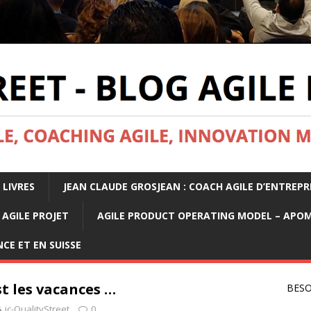
 LIVRES
JEAN CLAUDE GROSJEAN : COACH AGILE D’ENTREPR
AGILE PROJET
AGILE PRODUCT OPERATING MODEL – APO
CE ET EN SUISSE
st les vacances …
BESO
jc-QualityStreet
0