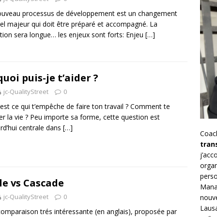
ouveau processus de développement est un changement
rel majeur qui doit être préparé et accompagné. La
ition sera longue… les enjeux sont forts: Enjeu
[…]
quoi puis-je t’aider ?
jc-QualityStreet
0
est ce qui t’empêche de faire ton travail ? Comment te
iter la vie ? Peu importe sa forme, cette question est
rd’hui centrale dans
[…]
Coac
tran
j’ac
organ
perso
le vs Cascade
Mana
jc-QualityStreet
0
nouve
Lausa
omparaison trés intéressante (en anglais), proposée par