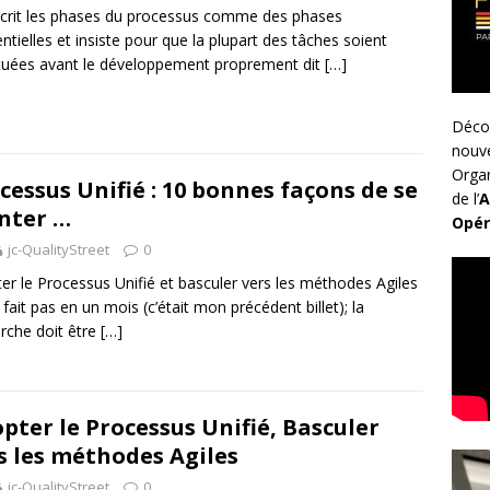
décrit les phases du processus comme des phases
ntielles et insiste pour que la plupart des tâches soient
tuées avant le développement proprement dit
[…]
Déco
nouv
Organ
cessus Unifié : 10 bonnes façons de se
de l’
A
nter …
Opér
jc-QualityStreet
0
er le Processus Unifié et basculer vers les méthodes Agiles
 fait pas en un mois (c’était mon précédent billet); la
che doit être
[…]
pter le Processus Unifié, Basculer
s les méthodes Agiles
jc-QualityStreet
0