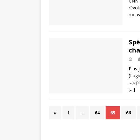
CNN v
révol
mouv
Spé
cha
Plus 
(Logi
…), p
[…]
«
1
…
64
65
66