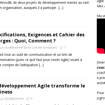
agile
 Woodill, de deux projets de développement menés au sein
Mes a
n organisation, auxquels il a participé :
[…]
Ma vi
cifications, Exigences et Cahier des
rges : Quoi, Comment ?
jc-Qualitystreet (Jean Claude Grosjean)
1
nt tout un outil de communication et un brin de
entation (juste ce qu’il faut pour rester Agile) visant à
J’exe
e compte de l’adéquation
[…]
coac
coach
à pre
activ
développement Agile transforme le
iness
Pour 
jcgr
jc-QualityStreet
0