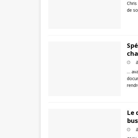
Chris
de so
Spé
cha
… ava
docum
rendr
Le 
bus