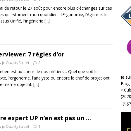
rai de retour le 27 août pour encore plus d’échanges sur ces
s qui rythment mon quotidien : l’Ergonomie, l’Agilité et le
ssus Unifié, l’Ingénierie
[…]
erviewer: 7 règles d’or
jc-QualityStreet
2
retien est au coeur de nos métiers… Quel que soit le
Je sui
xte, l’ergonome, l’analyste ou encore le chef de projet ont
Blog 
le même objectif:
[…]
«
Cul
(2020
,
jcg
re expert UP n’en est pas un …
jc-QualityStreet
1