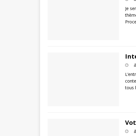
Je se
thème
Proce
Int
L’ent
conte
tous 
Vot