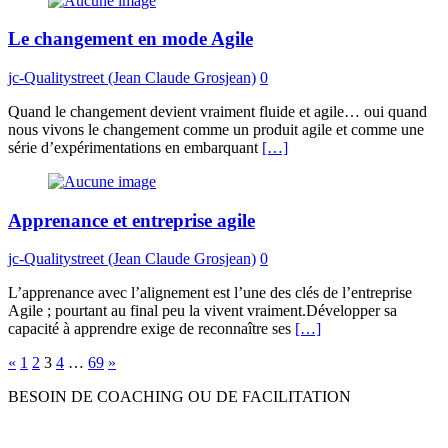
Le changement en mode Agile
jc-Qualitystreet (Jean Claude Grosjean)
0
Quand le changement devient vraiment fluide et agile… oui quand
nous vivons le changement comme un produit agile et comme une
série d’expérimentations en embarquant
[…]
Apprenance et entreprise agile
jc-Qualitystreet (Jean Claude Grosjean)
0
L’apprenance avec l’alignement est l’une des clés de l’entreprise
Agile ; pourtant au final peu la vivent vraiment.Développer sa
capacité à apprendre exige de reconnaître ses
[…]
Navigation
«
1
2
3
4
…
69
»
des
BESOIN DE COACHING OU DE FACILITATION
articles