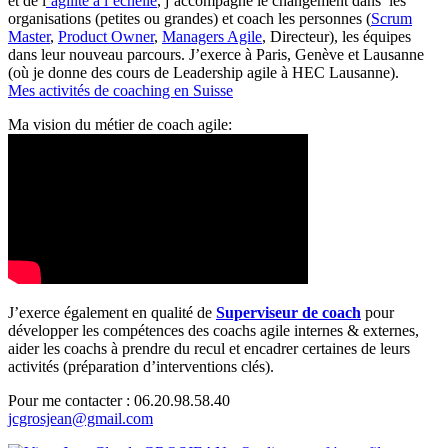
et de l
‘agilité à l’échelle
, j’accompagne le changement dans les
organisations (petites ou grandes) et coach les personnes (
Scrum
Master
,
Product Owner
,
Managers Agile
, Directeur), les équipes
dans leur nouveau parcours. J’exerce à Paris, Genève et Lausanne
(où je donne des cours de Leadership agile à HEC Lausanne).
Mes activités de coaching en Suisse
Ma vision du métier de coach agile:
J’exerce également en qualité de
Superviseur
de coach
pour
développer les compétences des coachs agile internes & externes,
aider les coachs à prendre du recul et encadrer certaines de leurs
activités (préparation d’interventions clés).
Pour me contacter : 06.20.98.58.40
jcgrosjean@gmail.com