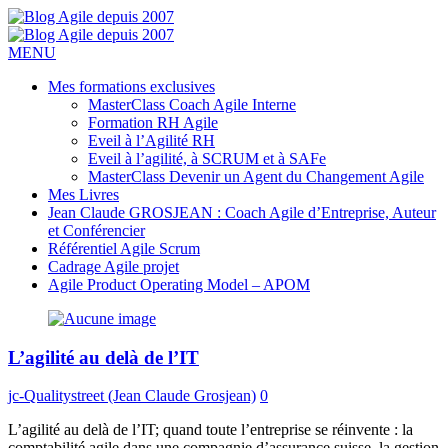
MENU
Mes formations exclusives
MasterClass Coach Agile Interne
Formation RH Agile
Eveil à l’Agilité RH
Eveil à l’agilité, à SCRUM et à SAFe
MasterClass Devenir un Agent du Changement Agile
Mes Livres
Jean Claude GROSJEAN : Coach Agile d’Entreprise, Auteur
et Conférencier
Référentiel Agile Scrum
Cadrage Agile projet
Agile Product Operating Model – APOM
L’agilité au delà de l’IT
jc-Qualitystreet (Jean Claude Grosjean)
0
L’agilité au delà de l’IT; quand toute l’entreprise se réinvente : la
comptabilité agile dans une compagnie d’assurance suisse, la gestion