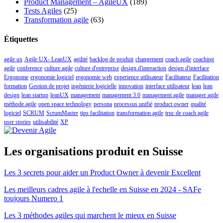
Product Management – AgileUX
(189)
Tests Agiles
(25)
Transformation agile
(63)
Étiquettes
agile ux
Agile UX- LeanUX
agilité
backlog de produit
changement
coach agile
coaching
agile
conference
culture agile
culture d'entreprise
design d'interaction
design d'interface
Ergonome
ergonomie logiciel
ergonomie web
experience utilisateur
Facilitateur
Facilitation
formation
Gestion de projet
ingènierie logicielle
innovation
interface utilisateur
lean
lean
design
lean startup
leanUX
management
management 3.0
management agile
manager agile
méthode agile
open space technology
persona
processus unifié
product owner
qualité
logiciel
SCRUM
ScrumMaster
tips facilitation
transformation agile
truc de coach agile
user stories
utilisabilité
XP
Les organisations produit en Suisse
Les 3 secrets pour aider un Product Owner à devenir Excellent
Les meilleurs cadres agile à l'echelle en Suisse en 2024 - SAFe
toujours Numero 1
Les 3 méthodes agiles qui marchent le mieux en Suisse