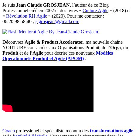
Je suis
Jean Claude GROSJEAN,
l’auteur de ce Blog
Professionnel créé en 2007 et des livres «
Culture Agile
» (2018) et
«
Révolution RH Agile
» (2020). Pour me contacter :
06.20.98.58.40 ,
jcgrosjean@gmail.com
Découvrez
Agile & Product Accelerator
, ma nouvelle chaîne
YOUTUBE consacrées aux Organisations Produit; de l’
Orga
, du
Produit
et de l’
Agile
pour décrire ces nouveaux
Modèles
Opérationnels Produit et Agile (APOM)
:
Coach
professionel et spécialiste reconnu des
transformations agile