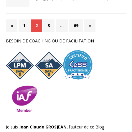
«
1
2
3
…
69
»
BESOIN DE COACHING OU DE FACILITATION
Je suis
Jean Claude GROSJEAN,
l’auteur de ce Blog