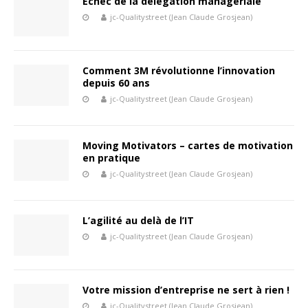
Echec de la délégation managériale
jc-Qualitystreet (Jean Claude Grosjean)
Comment 3M révolutionne l’innovation
depuis 60 ans
jc-Qualitystreet (Jean Claude Grosjean)
Moving Motivators – cartes de motivation
en pratique
jc-Qualitystreet (Jean Claude Grosjean)
L’agilité au delà de l’IT
jc-Qualitystreet (Jean Claude Grosjean)
Votre mission d’entreprise ne sert à rien !
jc-Qualitystreet (Jean Claude Grosjean)