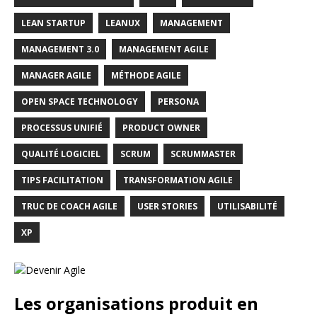
LEAN STARTUP
LEANUX
MANAGEMENT
MANAGEMENT 3.0
MANAGEMENT AGILE
MANAGER AGILE
MÉTHODE AGILE
OPEN SPACE TECHNOLOGY
PERSONA
PROCESSUS UNIFIÉ
PRODUCT OWNER
QUALITÉ LOGICIEL
SCRUM
SCRUMMASTER
TIPS FACILITATION
TRANSFORMATION AGILE
TRUC DE COACH AGILE
USER STORIES
UTILISABILITÉ
XP
Les organisations produit en