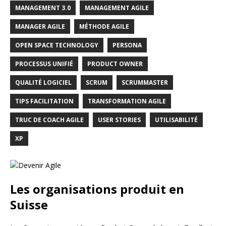
MANAGEMENT 3.0
MANAGEMENT AGILE
MANAGER AGILE
MÉTHODE AGILE
OPEN SPACE TECHNOLOGY
PERSONA
PROCESSUS UNIFIÉ
PRODUCT OWNER
QUALITÉ LOGICIEL
SCRUM
SCRUMMASTER
TIPS FACILITATION
TRANSFORMATION AGILE
TRUC DE COACH AGILE
USER STORIES
UTILISABILITÉ
XP
Les organisations produit en
Suisse