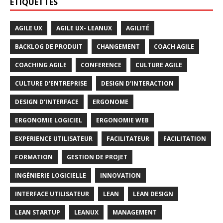
ÉTIQUETTES
AGILE UX
AGILE UX- LEANUX
AGILITÉ
BACKLOG DE PRODUIT
CHANGEMENT
COACH AGILE
COACHING AGILE
CONFERENCE
CULTURE AGILE
CULTURE D'ENTREPRISE
DESIGN D'INTERACTION
DESIGN D'INTERFACE
ERGONOME
ERGONOMIE LOGICIEL
ERGONOMIE WEB
EXPERIENCE UTILISATEUR
FACILITATEUR
FACILITATION
FORMATION
GESTION DE PROJET
INGÈNIERIE LOGICIELLE
INNOVATION
INTERFACE UTILISATEUR
LEAN
LEAN DESIGN
LEAN STARTUP
LEANUX
MANAGEMENT