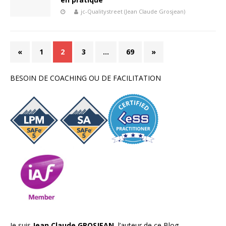
jc-Qualitystreet (Jean Claude Grosjean)
«
1
2
3
…
69
»
BESOIN DE COACHING OU DE FACILITATION
Je suis
Jean Claude GROSJEAN,
l’auteur de ce Blog