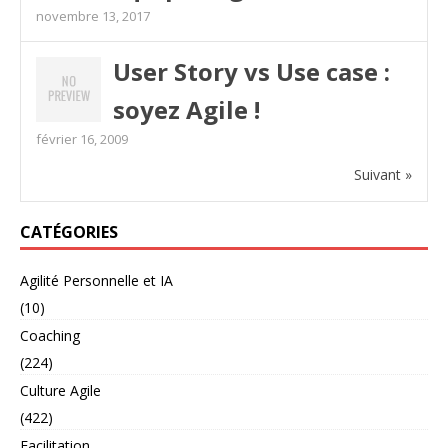
novembre 13, 2017
User Story vs Use case :
soyez Agile !
février 16, 2009
Suivant »
CATÉGORIES
Agilité Personnelle et IA
(10)
Coaching
(224)
Culture Agile
(422)
Facilitation