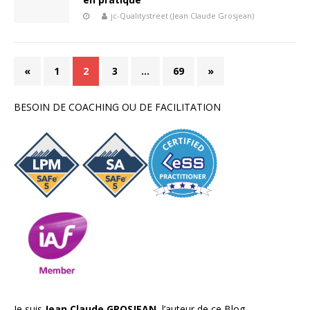
jc-Qualitystreet (Jean Claude Grosjean)
«
1
2
3
…
69
»
BESOIN DE COACHING OU DE FACILITATION
Je suis
Jean Claude GROSJEAN,
l’auteur de ce Blog