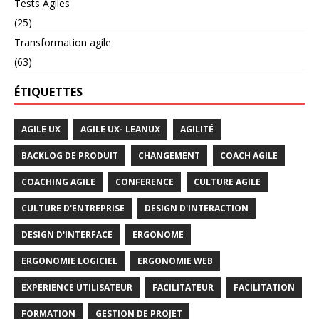
Tests Agiles
(25)
Transformation agile
(63)
ÉTIQUETTES
AGILE UX
AGILE UX- LEANUX
AGILITÉ
BACKLOG DE PRODUIT
CHANGEMENT
COACH AGILE
COACHING AGILE
CONFERENCE
CULTURE AGILE
CULTURE D'ENTREPRISE
DESIGN D'INTERACTION
DESIGN D'INTERFACE
ERGONOME
ERGONOMIE LOGICIEL
ERGONOMIE WEB
EXPERIENCE UTILISATEUR
FACILITATEUR
FACILITATION
FORMATION
GESTION DE PROJET