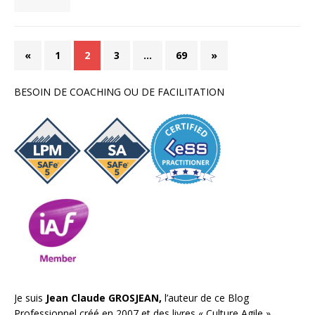
«
1
2
3
…
69
»
BESOIN DE COACHING OU DE FACILITATION
Je suis
Jean Claude GROSJEAN,
l’auteur de ce Blog
Professionnel créé en 2007 et des livres «
Culture Agile
»