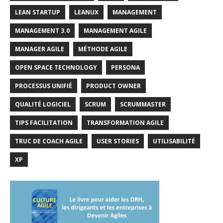
LEAN STARTUP
LEANUX
MANAGEMENT
MANAGEMENT 3.0
MANAGEMENT AGILE
MANAGER AGILE
MÉTHODE AGILE
OPEN SPACE TECHNOLOGY
PERSONA
PROCESSUS UNIFIÉ
PRODUCT OWNER
QUALITÉ LOGICIEL
SCRUM
SCRUMMASTER
TIPS FACILITATION
TRANSFORMATION AGILE
TRUC DE COACH AGILE
USER STORIES
UTILISABILITÉ
XP