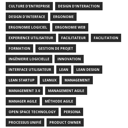
CULTURE D'ENTREPRISE
DESIGN D'INTERACTION
DESIGN D'INTERFACE
ERGONOME
ERGONOMIE LOGICIEL
ERGONOMIE WEB
EXPERIENCE UTILISATEUR
FACILITATEUR
FACILITATION
FORMATION
GESTION DE PROJET
INGÈNIERIE LOGICIELLE
INNOVATION
INTERFACE UTILISATEUR
LEAN
LEAN DESIGN
LEAN STARTUP
LEANUX
MANAGEMENT
MANAGEMENT 3.0
MANAGEMENT AGILE
MANAGER AGILE
MÉTHODE AGILE
OPEN SPACE TECHNOLOGY
PERSONA
PROCESSUS UNIFIÉ
PRODUCT OWNER