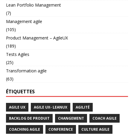
Lean Portfolio Management
(7)
Management agile
(105)
Product Management – AgileUX
(189)
Tests Agiles
(25)
Transformation agile
(63)
ÉTIQUETTES
AGILE UX
AGILE UX- LEANUX
AGILITÉ
BACKLOG DE PRODUIT
CHANGEMENT
COACH AGILE
COACHING AGILE
CONFERENCE
CULTURE AGILE