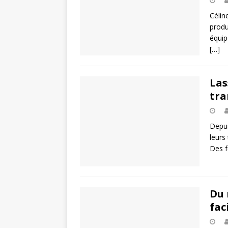
Célin
produ
équip
[…]
Las
tra
Depui
leurs
Des f
Du 
fac