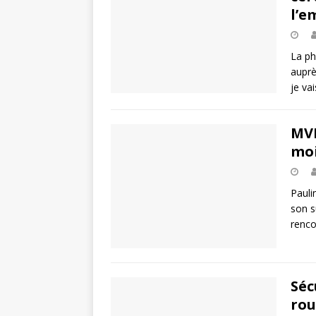
l’e
La ph
auprè
je va
MVP
moi
Pauli
son s
renco
Séc
rou