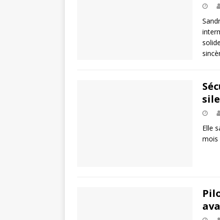
Sandr
inter
solid
sinc
Séc
sil
Elle s
mois 
Pil
ava