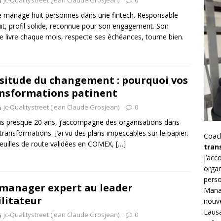
e manage huit personnes dans une fintech. Responsable
it, profil solide, reconnue pour son engagement. Son
e livre chaque mois, respecte ses échéances, tourne bien.
situde du changement : pourquoi vos
nsformations patinent
jc-Qualitystreet (Jean Claude Grosjean)
0
s presque 20 ans, j’accompagne des organisations dans
 transformations. J’ai vu des plans impeccables sur le papier.
Coac
euilles de route validées en COMEX,
[…]
tran
j’ac
organ
perso
manager expert au leader
Mana
ilitateur
nouve
Lausa
jc-Qualitystreet (Jean Claude Grosjean)
0