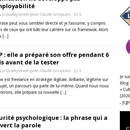
mployabilité
jc-Qualitystreet (Jean Claude Grosjean)
0
rase peut vous sembler directe et je l’assume, y compris
s de ceux qui ont bâti leur carrière sur ce framewok. Alors
is
[…]
 : elle a préparé son offre pendant 6
s avant de la tester
jc-Qualitystreet (Jean Claude Grosjean)
0
Je sui
ne est freelance en stratégie digitale. Brillante, légitime sur
Blog 
ujet, un parcours qui parle de lui-même. Quand nous nous
«
Cul
ntrons, elle prépare sa nouvelle
[…]
(2020
,
jcg
urité psychologique : la phrase qui a
vert la parole