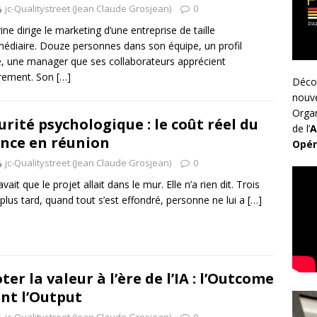
jc-Qualitystreet (Jean Claude Grosjean)
0
ine dirige le marketing d’une entreprise de taille
médiaire. Douze personnes dans son équipe, un profil
e, une manager que ses collaborateurs apprécient
èrement. Son
[…]
Déco
nouv
Organ
urité psychologique : le coût réel du
de l’
A
ence en réunion
Opér
jc-Qualitystreet (Jean Claude Grosjean)
0
avait que le projet allait dans le mur. Elle n’a rien dit. Trois
plus tard, quand tout s’est effondré, personne ne lui a
[…]
oter la valeur à l’ère de l’IA : l’Outcome
nt l’Output
jc-Qualitystreet (Jean Claude Grosjean)
0