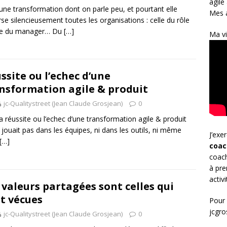
agile
a une transformation dont on parle peu, et pourtant elle
Mes a
rse silencieusement toutes les organisations : celle du rôle
 du manager… Du
[…]
Ma vi
ssite ou l’echec d’une
nsformation agile & produit
jc-Qualitystreet (Jean Claude Grosjean)
0
 la réussite ou l’echec d’une transformation agile & produit
 jouait pas dans les équipes, ni dans les outils, ni même
J’exe
[…]
coac
coach
à pre
activ
 valeurs partagées sont celles qui
t vécues
Pour 
jcgr
jc-Qualitystreet (Jean Claude Grosjean)
0