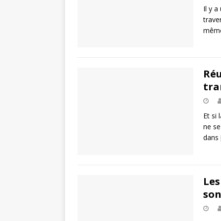
Il y 
trave
même
Réu
tra
Et si
ne se
dans
Les
son