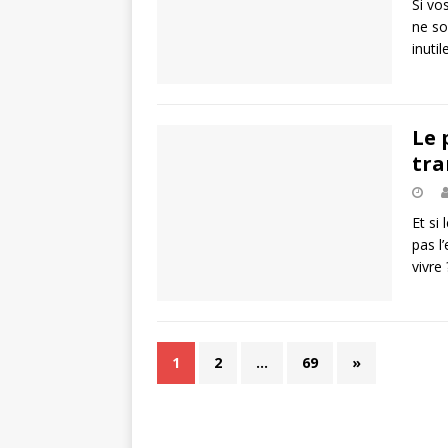
Si vo
ne so
inuti
Le 
tra
Et si
pas l
vivre
1
2
…
69
»