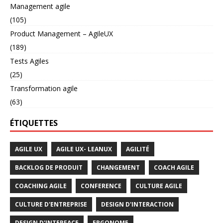
Management agile
(105)
Product Management – AgileUX
(189)
Tests Agiles
(25)
Transformation agile
(63)
ÉTIQUETTES
AGILE UX
AGILE UX- LEANUX
AGILITÉ
BACKLOG DE PRODUIT
CHANGEMENT
COACH AGILE
COACHING AGILE
CONFERENCE
CULTURE AGILE
CULTURE D'ENTREPRISE
DESIGN D'INTERACTION
DESIGN D'INTERFACE
ERGONOME