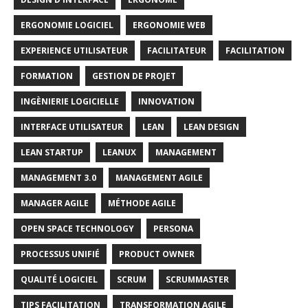
ERGONOMIE LOGICIEL
ERGONOMIE WEB
EXPERIENCE UTILISATEUR
FACILITATEUR
FACILITATION
FORMATION
GESTION DE PROJET
INGÈNIERIE LOGICIELLE
INNOVATION
INTERFACE UTILISATEUR
LEAN
LEAN DESIGN
LEAN STARTUP
LEANUX
MANAGEMENT
MANAGEMENT 3.0
MANAGEMENT AGILE
MANAGER AGILE
MÉTHODE AGILE
OPEN SPACE TECHNOLOGY
PERSONA
PROCESSUS UNIFIÉ
PRODUCT OWNER
QUALITÉ LOGICIEL
SCRUM
SCRUMMASTER
TIPS FACILITATION
TRANSFORMATION AGILE