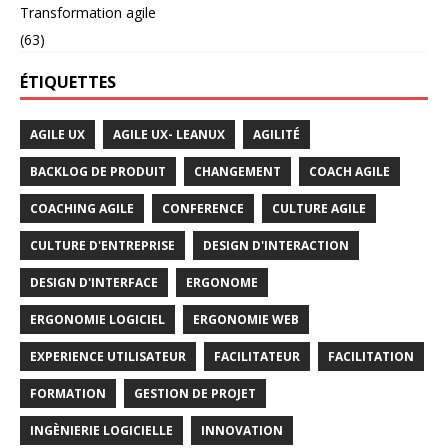
Transformation agile
(63)
ÉTIQUETTES
AGILE UX
AGILE UX- LEANUX
AGILITÉ
BACKLOG DE PRODUIT
CHANGEMENT
COACH AGILE
COACHING AGILE
CONFERENCE
CULTURE AGILE
CULTURE D'ENTREPRISE
DESIGN D'INTERACTION
DESIGN D'INTERFACE
ERGONOME
ERGONOMIE LOGICIEL
ERGONOMIE WEB
EXPERIENCE UTILISATEUR
FACILITATEUR
FACILITATION
FORMATION
GESTION DE PROJET
INGÈNIERIE LOGICIELLE
INNOVATION