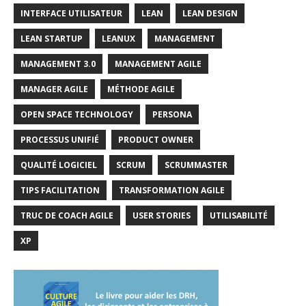
INTERFACE UTILISATEUR
LEAN
LEAN DESIGN
LEAN STARTUP
LEANUX
MANAGEMENT
MANAGEMENT 3.0
MANAGEMENT AGILE
MANAGER AGILE
MÉTHODE AGILE
OPEN SPACE TECHNOLOGY
PERSONA
PROCESSUS UNIFIÉ
PRODUCT OWNER
QUALITÉ LOGICIEL
SCRUM
SCRUMMASTER
TIPS FACILITATION
TRANSFORMATION AGILE
TRUC DE COACH AGILE
USER STORIES
UTILISABILITÉ
XP