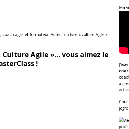
Ma vi
, coach agile et formateur. Auteur du livre « culture Agile »
« Culture Agile »… vous aimez le
asterClass !
J’exe
coac
coach
à pre
activ
Pour 
jcgr