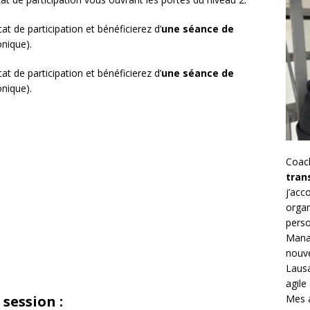
cat de participation et bénéficierez d’
une séance de
onique).
cat de participation et bénéficierez d’
une séance de
onique).
Coac
tran
j’ac
organ
perso
Mana
nouve
Lausa
agile
Mes a
session :