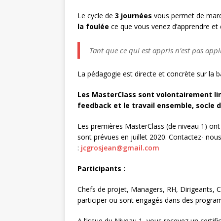
Le cycle de
3 journées
vous permet de marqu
la foulée
ce que vous venez d’apprendre et d
Tant que ce qui est appris n’est pas appl
La pédagogie est directe et concrète sur la ba
Les MasterClass sont volontairement lim
feedback et le travail ensemble, socle de
Les premières MasterClass (de niveau 1) ont 
sont prévues en juillet 2020. Contactez- nous
:
jcgrosjean@gmail.com
Participants :
Chefs de projet, Managers, RH, Dirigeants, C
participer ou sont engagés dans des program
A l’issue du Niveau 1, vous recevez un certifi