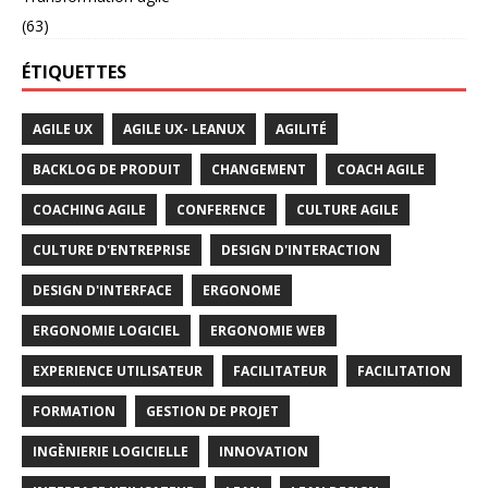
(63)
ÉTIQUETTES
AGILE UX
AGILE UX- LEANUX
AGILITÉ
BACKLOG DE PRODUIT
CHANGEMENT
COACH AGILE
COACHING AGILE
CONFERENCE
CULTURE AGILE
CULTURE D'ENTREPRISE
DESIGN D'INTERACTION
DESIGN D'INTERFACE
ERGONOME
ERGONOMIE LOGICIEL
ERGONOMIE WEB
EXPERIENCE UTILISATEUR
FACILITATEUR
FACILITATION
FORMATION
GESTION DE PROJET
INGÈNIERIE LOGICIELLE
INNOVATION