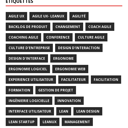
ÉTIQUETTES
AGILE UX
AGILE UX- LEANUX
AGILITÉ
BACKLOG DE PRODUIT
CHANGEMENT
COACH AGILE
COACHING AGILE
CONFERENCE
CULTURE AGILE
CULTURE D'ENTREPRISE
DESIGN D'INTERACTION
DESIGN D'INTERFACE
ERGONOME
ERGONOMIE LOGICIEL
ERGONOMIE WEB
EXPERIENCE UTILISATEUR
FACILITATEUR
FACILITATION
FORMATION
GESTION DE PROJET
INGÈNIERIE LOGICIELLE
INNOVATION
INTERFACE UTILISATEUR
LEAN
LEAN DESIGN
LEAN STARTUP
LEANUX
MANAGEMENT