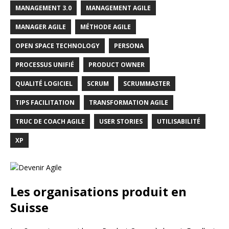
MANAGEMENT 3.0
MANAGEMENT AGILE
MANAGER AGILE
MÉTHODE AGILE
OPEN SPACE TECHNOLOGY
PERSONA
PROCESSUS UNIFIÉ
PRODUCT OWNER
QUALITÉ LOGICIEL
SCRUM
SCRUMMASTER
TIPS FACILITATION
TRANSFORMATION AGILE
TRUC DE COACH AGILE
USER STORIES
UTILISABILITÉ
XP
Les organisations produit en
Suisse